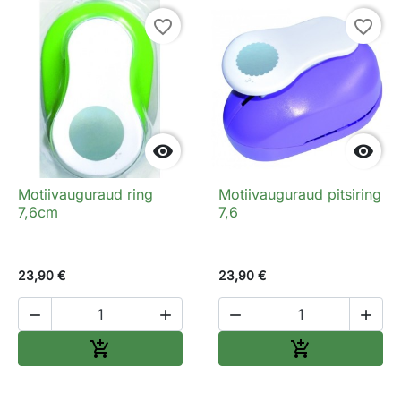
favorite_border
favorite_border


Motiivauguraud ring
Motiivauguraud pitsiring
7,6cm
7,6
23,90 €
23,90 €




Lisa ostukorvi
Lisa ostukorv

