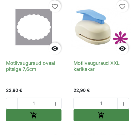
favorite_border
favorite_border


Motiivauguraud ovaal
Motiivauguraud XXL
pitsiga 7,6cm
karikakar
22,90 €
22,90 €




Lisa ostukorvi
Lisa ostukorv

