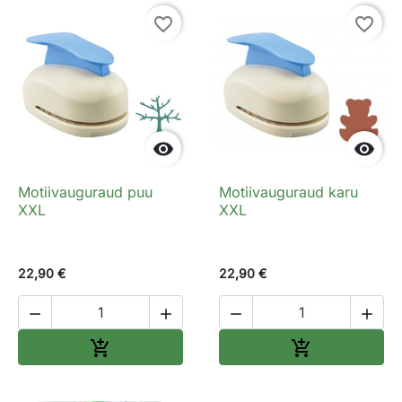
favorite_border
favorite_border


Motiivauguraud puu
Motiivauguraud karu
XXL
XXL
22,90 €
22,90 €




Lisa ostukorvi
Lisa ostukorv

