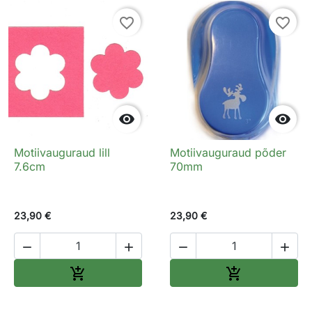
favorite_border
favorite_border


Motiivauguraud lill
Motiivauguraud põder
7.6cm
70mm
23,90 €
23,90 €




Lisa ostukorvi
Lisa ostukorv

