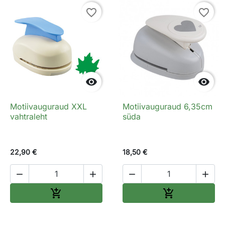
favorite_border
favorite_border


Motiivauguraud XXL
Motiivauguraud 6,35cm
vahtraleht
süda
22,90 €
18,50 €




Lisa ostukorvi
Lisa ostukorv

