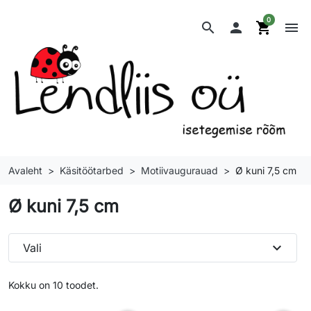
0
search

shopping_cart
menu
Avaleht
Käsitöötarbed
Motiivaugurauad
Ø kuni 7,5 cm
Ø kuni 7,5 cm
expand_more
Vali
Kokku on 10 toodet.