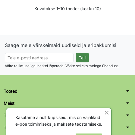
Kuvatakse 1–10 toodet (kokku 10)
Saage meie värskeimaid uudiseid ja eripakkumisi
Võite tellimuse igal hetkel lõpetada. Võtke selleks meiega ühendust.
arrow_drop_down
Tooted
arrow_drop_down
Meist
arrow_drop_down
Teie konto
Kasutame ainult küpsiseid, mis on vajalikud
e-poe toimimiseks ja maksete teostamiseks.
arrow_drop_down
Tallinn kontor-ladu