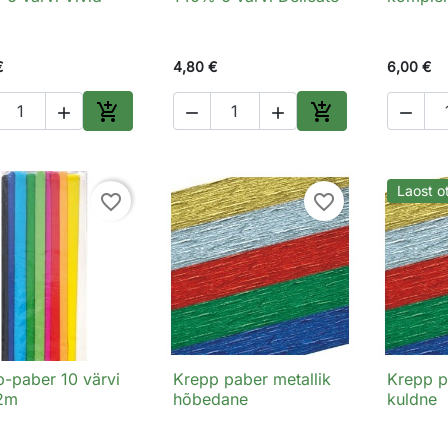
€
4,80 €
6,00 €






Lisa ostukorvi
Lisa ostukorvi
Laost o
favorite_border
favorite_border
-paber 10 värvi
Krepp paber metallik
Krepp p

Kiirvaade

Kiirvaade

2m
hõbedane
kuldne