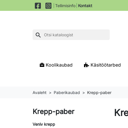
Tellimisinfo
Kontakt
search
Koolikaubad
Käsitöötarbed
Avaleht
Paberikaubad
Krepp-paber
Kr
Krepp-paber
Veniv krepp