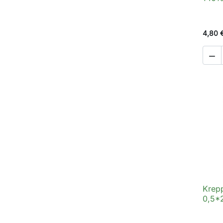
4,80 

Krepp
0,5*