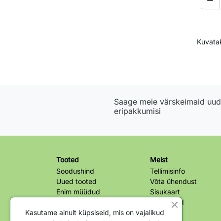

Kuvatak
Saage meie värskeimaid uudi
eripakkumisi
Tooted
Meist
Soodushind
Tellimisinfo
Uued tooted
Võta ühendust
Enim müüdud
Sisukaart
Kauplused
Kasutame ainult küpsiseid, mis on vajalikud