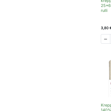
krep
25*6
rulli
3,80 

Krep
140% 