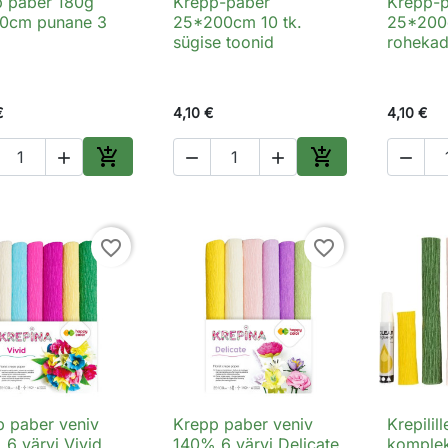
p paber 180g
Krepp-paber
Krepp-

Kiirvaade

Kiirvaade

0cm punane 3
25*200cm 10 tk.
25*200c
sügise toonid
rohekad
€
4,10 €
4,10 €






Lisa ostukorvi
Lisa ostukorvi
favorite_border
favorite_border
p paber veniv
Krepp paber veniv
Krepilil

Kiirvaade

Kiirvaade

6 värvi Vivid
140% 6 värvi Delicate
komplek