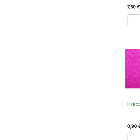
7,50 €

Krep
0,90 