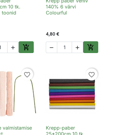
paber
Krepp paber veniv
Kiirvaade

Kiirvaade
m 10 tk.
140% 6 värvi
 toonid
Colourful
4,80 €





Lisa ostukorvi
Lisa ostukorvi
favorite_border
favorite_border
le valmistamise
Krepp-paber
Kiirvaade

Kiirvaade
t
25*200cm 10 tk.