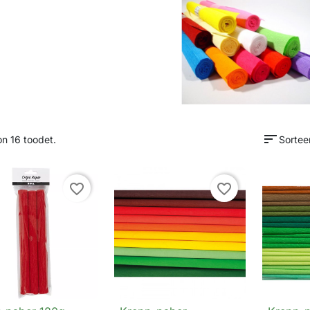
sort
n 16 toodet.
Sorteer
favorite_border
favorite_border