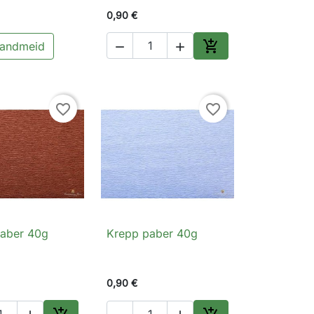
0,90 €

 andmeid


Lisa ostukorvi
favorite_border
favorite_border
aber 40g
Krepp paber 40g
Kiirvaade

Kiirvaade
0,90 €