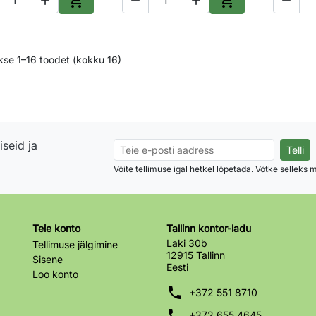






Lisa ostukorvi
Lisa ostukorvi
se 1–16 toodet (kokku 16)
seid ja
Võite tellimuse igal hetkel lõpetada. Võtke selleks
Teie konto
Tallinn kontor-ladu
Laki 30b
Tellimuse jälgimine
12915 Tallinn
Sisene
Eesti
Loo konto
phone
+372 551 8710
phone
+372 655 4645