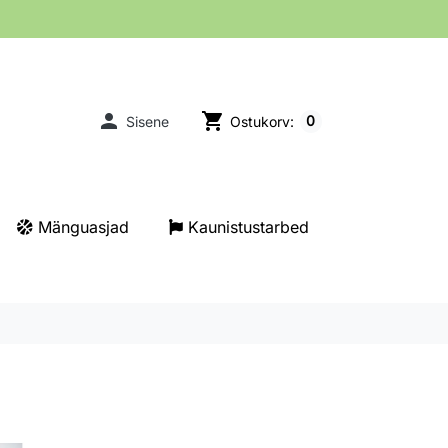

shopping_cart
0
Sisene
Ostukorv:
Mänguasjad
Kaunistustarbed