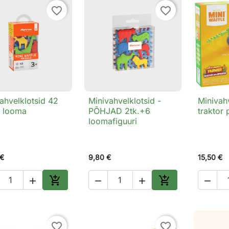
favorite_border
favorite_border
ahvelklotsid 42
Minivahvelklotsid -
Minivahv

Kiirvaade

Kiirvaade

6 looma
PÕHJAD 2tk.+6
traktor 
loomafiguuri
 €
9,80 €
15,50 €






Lisa ostukorvi
Lisa ostukorvi
favorite_border
favorite_border