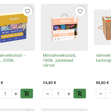
favorite_border
favorite_border
ahvelklotsid -
Minivahvelklotsid,
Vahvelk

Kiirvaade

Kiirvaade

L 200tk.
140tk. pastelsed
kartong
värvid
 €
24,80 €
95,80 €






Lisa ostukorvi
Lisa ostukorvi