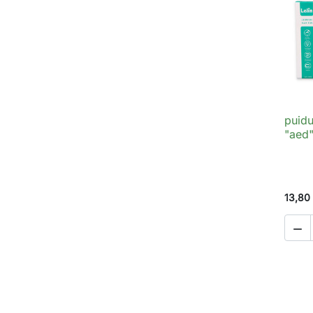
puidu
"aed"
13,80
