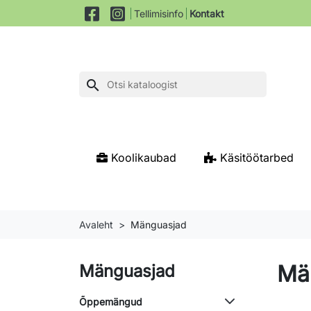
Tellimisinfo
Kontakt
search
Koolikaubad
Käsitöötarbed
Avaleht
Mänguasjad
Mä
Mänguasjad
Õppemängud