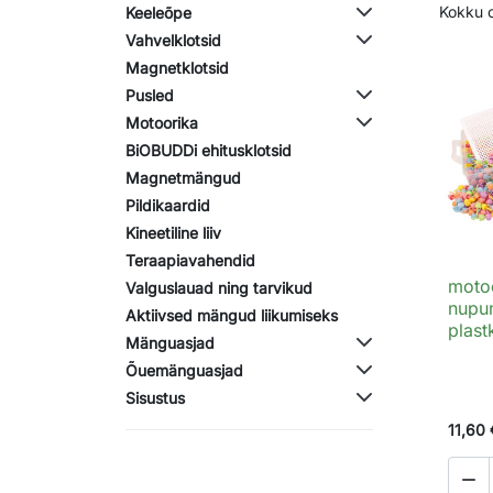
Kokku 
Keeleõpe
Vahvelklotsid
Magnetklotsid
Pusled
Motoorika
BiOBUDDi ehitusklotsid
Magnetmängud
Pildikaardid
Kineetiline liiv
Teraapiavahendid
moto
Valguslauad ning tarvikud
nupu
Aktiivsed mängud liikumiseks
plast
Mänguasjad
Õuemänguasjad
Sisustus
11,60 
