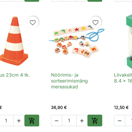
Lisa ostukorvi
Lisa ostukorvi
favorite_border
favorite_border
us 23cm 4 tk.
Nöörimis- ja
Liivakel

Kiirvaade

Kiirvaade

sorteerimismäng
8.4 x 1
mereasukad
€
36,90 €
12,50 €






Lisa ostukorvi
Lisa ostukorvi