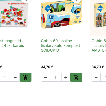
st magnetid
Coblo 60-osaline
Coblo 6

Kiirvaade

Kiirvaade

 24 tk. karbis
lisatarvikute komplekt
lisatarv
SÕIDUKID
AMSTE
 €
34,70 €
34,70 €






Lisa ostukorvi
Lisa ostukorvi