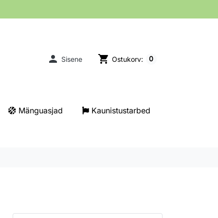

shopping_cart
0
Sisene
Ostukorv:
Mänguasjad
Kaunistustarbed