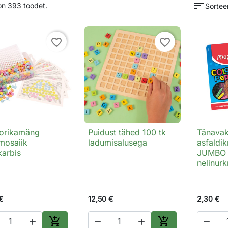
sort
on 393 toodet.
Sorteer
favorite_border
favorite_border
orikamäng
Puidust tähed 100 tk
Tänavakr

Kiirvaade

Kiirvaade

mosaiik
ladumisalusega
asfaldikr
karbis
JUMBO 
nelinur
€
12,50 €
2,30 €





