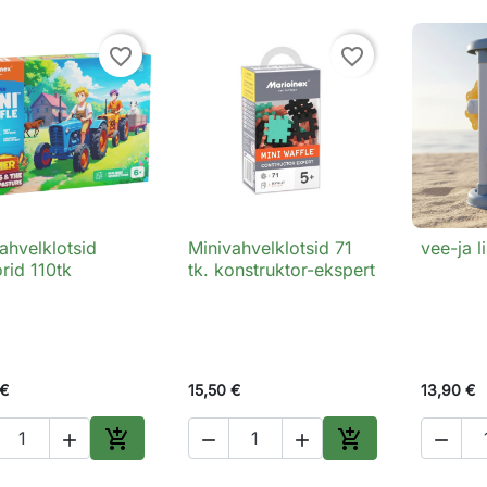
favorite_border
favorite_border
ahvelklotsid
Minivahvelklotsid 71
vee-ja l

Kiirvaade

Kiirvaade

orid 110tk
tk. konstruktor-ekspert
 €
15,50 €
13,90 €






Lisa ostukorvi
Lisa ostukorvi