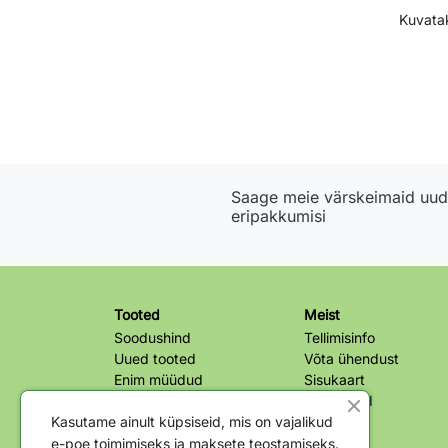
Kuvata
Saage meie värskeimaid uudi
eripakkumisi
Tooted
Meist
Soodushind
Tellimisinfo
Uued tooted
Võta ühendust
Enim müüdud
Sisukaart
Kauplused
Kasutame ainult küpsiseid, mis on vajalikud
e-poe toimimiseks ja maksete teostamiseks.