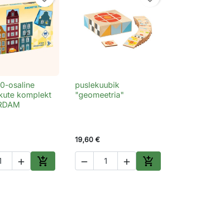
0-osaline
puslekuubik
Kiirvaade

Kiirvaade
ikute komplekt
"geomeetria"
RDAM
19,60 €





Lisa ostukorvi
Lisa ostukorvi