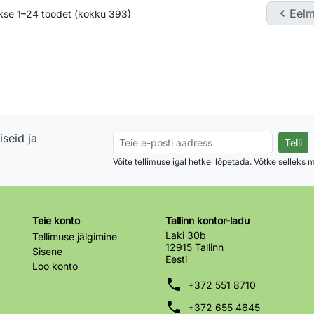

Eelm
kse 1–24 toodet (kokku 393)
seid ja
Võite tellimuse igal hetkel lõpetada. Võtke selleks
Teie konto
Tallinn kontor-ladu
Laki 30b
Tellimuse jälgimine
12915 Tallinn
Sisene
Eesti
Loo konto
phone
+372 551 8710
phone
+372 655 4645