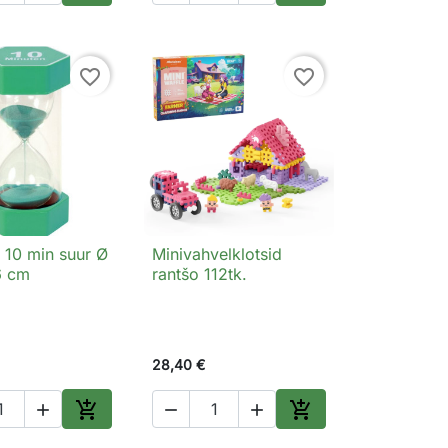
Lisa ostukorvi
Lisa ostukorvi
favorite_border
favorite_border
l 10 min suur Ø
Minivahvelklotsid
Kiirvaade

Kiirvaade
6 cm
rantšo 112tk.
28,40 €





Lisa ostukorvi
Lisa ostukorvi