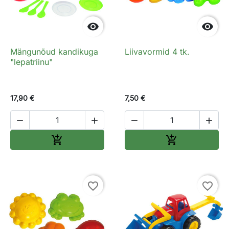


Mängunõud kandikuga
Liivavormid 4 tk.
"lepatriinu"
17,90 €
7,50 €




Lisa ostukorvi
Lisa ostukorv


favorite_border
favorite_border