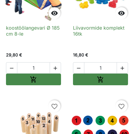


koostöölangevari Ø 185
Liivavormide komplekt
cm 8-le
16tk
29,80 €
16,80 €




Lisa ostukorvi
Lisa ostukorv


favorite_border
favorite_border