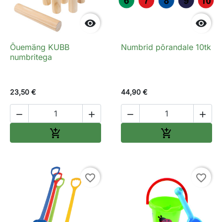


Õuemäng KUBB
Numbrid põrandale 10tk
numbritega
23,50 €
44,90 €




Lisa ostukorvi
Lisa ostukorv


favorite_border
favorite_border