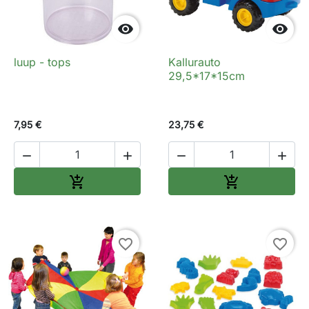


luup - tops
Kallurauto
29,5*17*15cm
7,95 €
23,75 €




Lisa ostukorvi
Lisa ostukorv


favorite_border
favorite_border