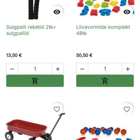


Sulgpalli reketid 2tk+
Liivavormide komplekt
sulgpallid
48tk
13,50 €
50,50 €




Lisa ostukorvi
Lisa ostukorv


favorite_border
favorite_border