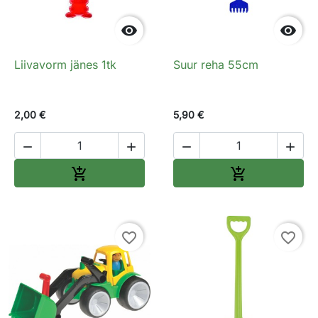


Liivavorm jänes 1tk
Suur reha 55cm
2,00 €
5,90 €




Lisa ostukorvi
Lisa ostukorv


favorite_border
favorite_border