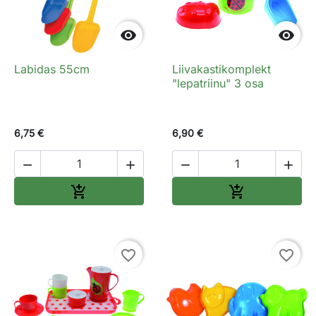


Labidas 55cm
Liivakastikomplekt
"lepatriinu" 3 osa
6,75 €
6,90 €




Lisa ostukorvi
Lisa ostukorv


favorite_border
favorite_border