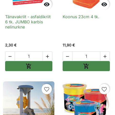


Tänavakriit - asfaldikriit
Koonus 23cm 4 tk.
6 tk. JUMBO karbis
nelinurkne
2,30 €
11,90 €




Lisa ostukorvi
Lisa ostukorv


favorite_border
favorite_border