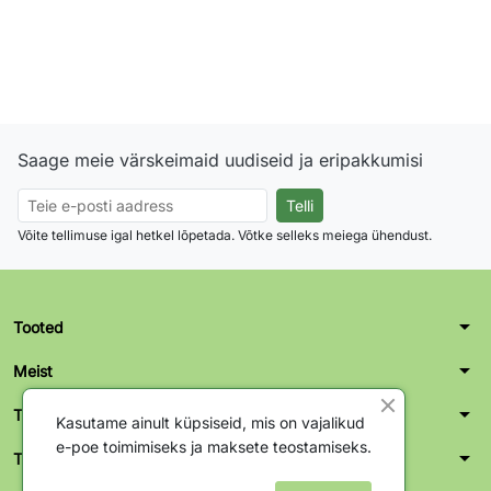
Saage meie värskeimaid uudiseid ja eripakkumisi
Võite tellimuse igal hetkel lõpetada. Võtke selleks meiega ühendust.
arrow_drop_down
Tooted
arrow_drop_down
Meist
arrow_drop_down
Teie konto
Kasutame ainult küpsiseid, mis on vajalikud
e-poe toimimiseks ja maksete teostamiseks.
arrow_drop_down
Tallinn kontor-ladu