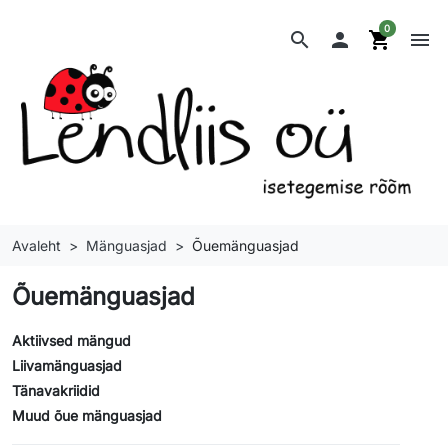
0
search

shopping_cart
menu
Avaleht
Mänguasjad
Õuemänguasjad
Õuemänguasjad
Aktiivsed mängud
Liivamänguasjad
Tänavakriidid
Muud õue mänguasjad