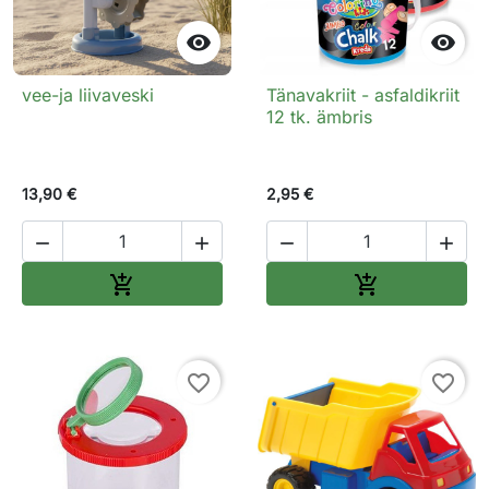


vee-ja liivaveski
Tänavakriit - asfaldikriit
12 tk. ämbris
13,90 €
2,95 €




Lisa ostukorvi
Lisa ostukorv


favorite_border
favorite_border