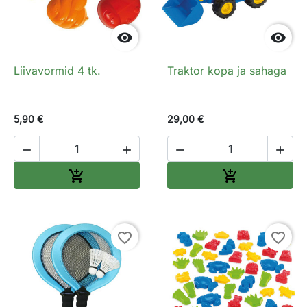


Liivavormid 4 tk.
Traktor kopa ja sahaga
5,90 €
29,00 €




Lisa ostukorvi
Lisa ostukorv


favorite_border
favorite_border