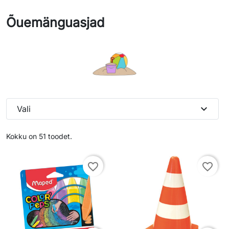
Õuemänguasjad
expand_more
Vali
Kokku on 51 toodet.
favorite_border
favorite_border