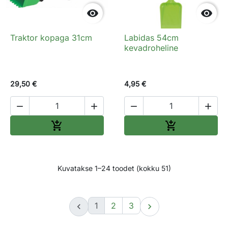


Traktor kopaga 31cm
Labidas 54cm
kevadroheline
29,50 €
4,95 €




Lisa ostukorvi
Lisa ostukorv


Kuvatakse 1–24 toodet (kokku 51)
1
2
3

