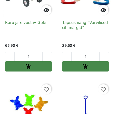


Käru järelveetav Goki
Täpsusmäng "Värvilised
sihtmärgid"
65,90 €
29,50 €




Lisa ostukorvi
Lisa ostukorv


favorite_border
favorite_border