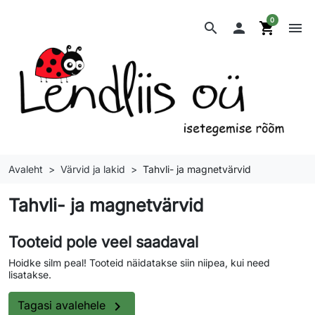
0
search

shopping_cart
menu
Avaleht
Värvid ja lakid
Tahvli- ja magnetvärvid
Tahvli- ja magnetvärvid
Tooteid pole veel saadaval
Hoidke silm peal! Tooteid näidatakse siin niipea, kui need
lisatakse.

Tagasi avalehele