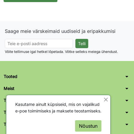
Saage meie värskeimaid uudiseid ja eripakkumisi
Võite tellimuse igal hetkel lõpetada. Võtke selleks meiega ühendust.
arrow_drop_down
Tooted
arrow_drop_down
Meist
arrow_drop_down
Teie konto
Kasutame ainult küpsiseid, mis on vajalikud
e-poe toimimiseks ja maksete teostamiseks.
arrow_drop_down
Tallinn kontor-ladu
arrow_drop_down
Tartu kontor-ladu
Nõustun