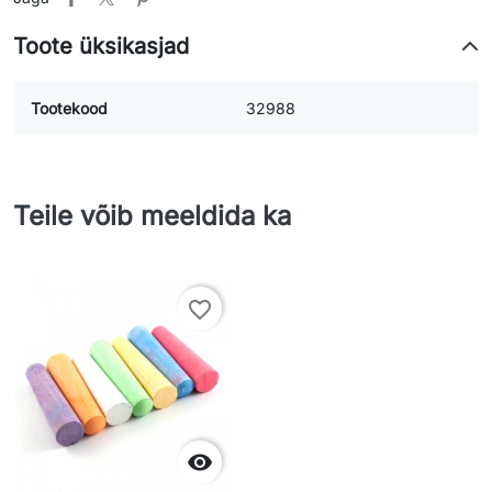
Toote üksikasjad
Tootekood
32988
Teile võib meeldida ka
favorite_border
