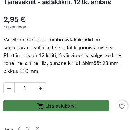
Tänavakriit - asfaldikriit 12 tk. ämbris
2,95 €
Maksudega
Värvilised Colorino Jumbo asfaldikriidid on
suurepärane valik lastele asfaldil joonistamiseks .
Plastämbris on 12 kriiti, 6 värvitoonis: valge, kollane,
roheline, sinine,lilla, punane Kriidi läbimõõt 23 mm,
pikkus 110 mm.



Lisa ostukorvi
favorite_border
Jaga