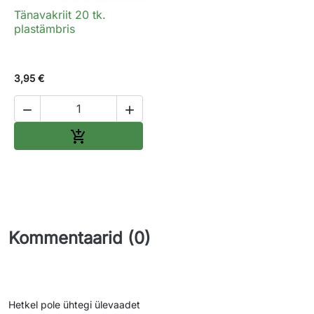
Tänavakriit 20 tk.
plastämbris
3,95 €


Lisa ostukorvi

Kommentaarid (0)
Hetkel pole ühtegi ülevaadet