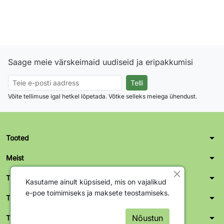
Saage meie värskeimaid uudiseid ja eripakkumisi
Võite tellimuse igal hetkel lõpetada. Võtke selleks meiega ühendust.
arrow_drop_down
Tooted
arrow_drop_down
Meist
arrow_drop_down
Teie konto
Kasutame ainult küpsiseid, mis on vajalikud
e-poe toimimiseks ja maksete teostamiseks.
arrow_drop_down
Tallinn kontor-ladu
arrow_drop_down
Nõustun
Tartu kontor-ladu