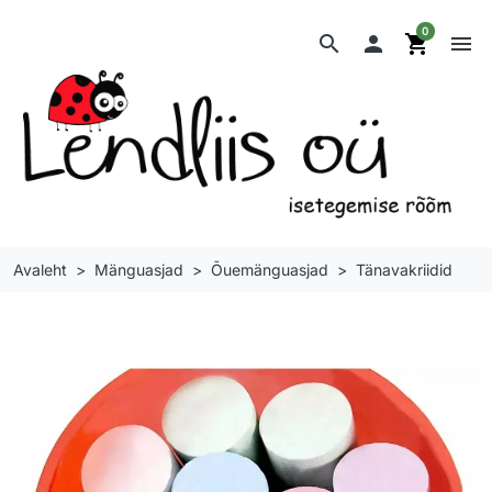
0
search

shopping_cart
menu
Avaleht
Mänguasjad
Õuemänguasjad
Tänavakriidid