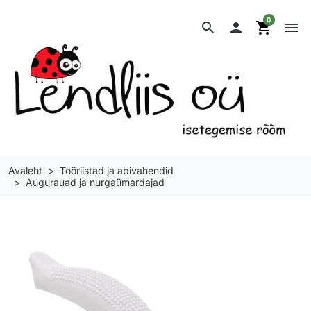
0
search

shopping_cart
menu
Avaleht
Tööriistad ja abivahendid
Augurauad ja nurgaümardajad