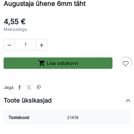
Augustaja ühene 6mm täht
4,55 €
Maksudega



Lisa ostukorvi
favorite_border
Jaga
Toote üksikasjad
Tootekood
21418