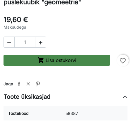
puslekuubik "geomeetria"
19,60 €
Maksudega



Lisa ostukorvi
favorite_border
Jaga
Toote üksikasjad
Tootekood
58387