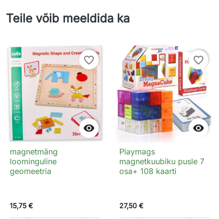
Teile võib meeldida ka
favorite_border
favorite_border


magnetmäng
Playmags
loominguline
magnetkuubiku pusle 7
geomeetria
osa+ 108 kaarti
15,75 €
27,50 €