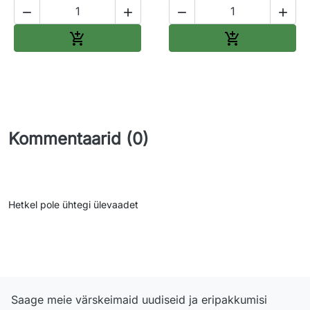




Lisa ostukorvi
Lisa ostukorv


Kommentaarid (0)
Hetkel pole ühtegi ülevaadet
Saage meie värskeimaid uudiseid ja eripakkumisi