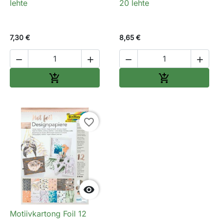
lehte
20 lehte
7,30 €
8,65 €




Lisa ostukorvi
Lisa ostukorv


favorite_border

Motiivkartong Foil 12