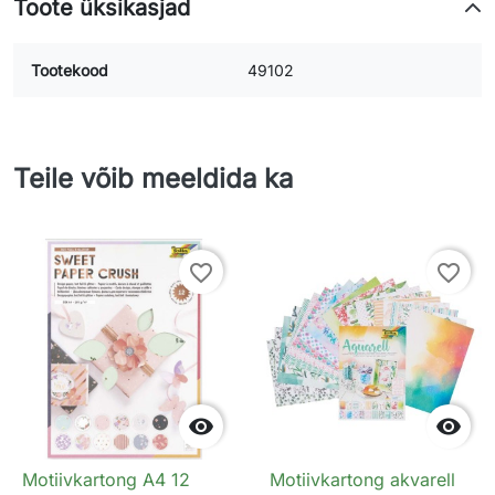
Toote üksikasjad
Tootekood
49102
Teile võib meeldida ka
favorite_border
favorite_border


Motiivkartong A4 12
Motiivkartong akvarell