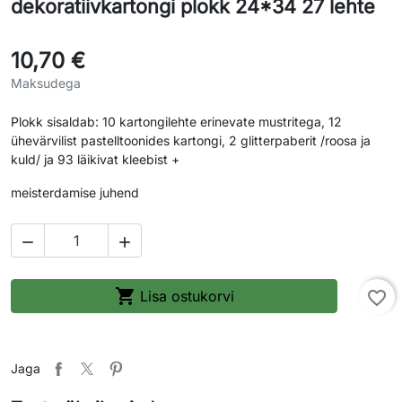
dekoratiivkartongi plokk 24*34 27 lehte
10,70 €
Maksudega
Plokk sisaldab: 10 kartongilehte erinevate mustritega, 12
ühevärvilist pastelltoonides kartongi, 2 glitterpaberit /roosa ja
kuld/ ja 93 läikivat kleebist +
meisterdamise juhend



Lisa ostukorvi
favorite_border
Jaga