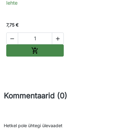
lehte
7,75 €


Lisa ostukorvi

Kommentaarid (0)
Hetkel pole ühtegi ülevaadet