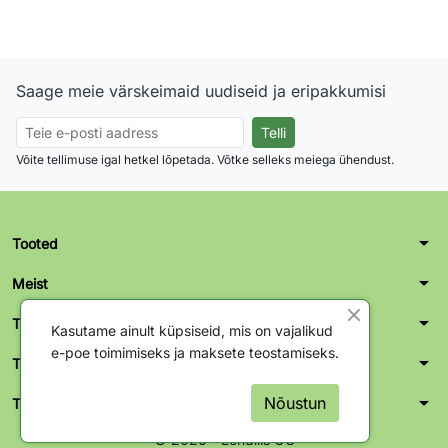
Saage meie värskeimaid uudiseid ja eripakkumisi
Võite tellimuse igal hetkel lõpetada. Võtke selleks meiega ühendust.
arrow_drop_down
Tooted
arrow_drop_down
Meist
arrow_drop_down
Teie konto
Kasutame ainult küpsiseid, mis on vajalikud
e-poe toimimiseks ja maksete teostamiseks.
arrow_drop_down
Tallinn kontor-ladu
arrow_drop_down
Nõustun
Tartu kontor-ladu
© 2026 - Lendliis OÜ