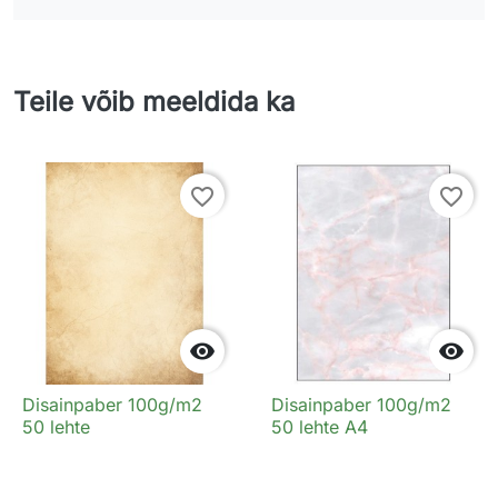
Teile võib meeldida ka
favorite_border
favorite_border


Disainpaber 100g/m2
Disainpaber 100g/m2
50 lehte
50 lehte A4