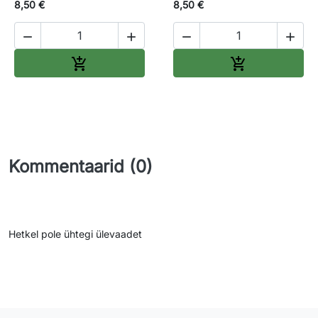
8,50 €
8,50 €




Lisa ostukorvi
Lisa ostukorv


Kommentaarid (0)
Hetkel pole ühtegi ülevaadet