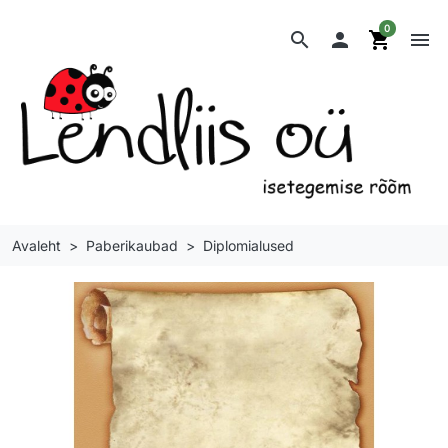
0
search

shopping_cart
menu
Avaleht
Paberikaubad
Diplomialused