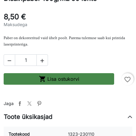
8,50 €
Maksudega
Paber on dekoreeritud vaid ühelt poolt. Parema tulemuse saab kui printida
laserprinteriga.



Lisa ostukorvi
favorite_border
Jaga
Toote üksikasjad
Tootekood
1323-230110