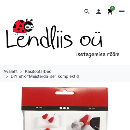
0
search

shopping_cart
menu
Avaleht
Käsitöötarbed
DIY ehk "Meisterda ise" komplektid