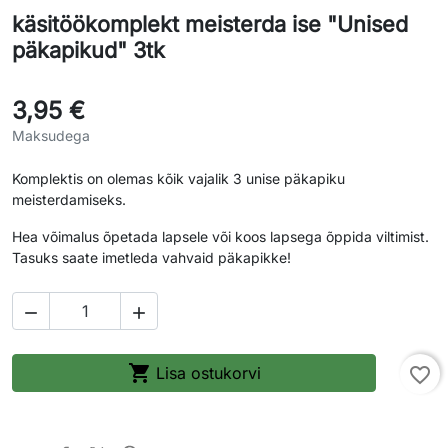
käsitöökomplekt meisterda ise "Unised
päkapikud" 3tk
3,95 €
Maksudega
Komplektis on olemas kõik vajalik 3 unise päkapiku
meisterdamiseks.
Hea võimalus õpetada lapsele või koos lapsega õppida viltimist.
Tasuks saate imetleda vahvaid päkapikke!



Lisa ostukorvi
favorite_border