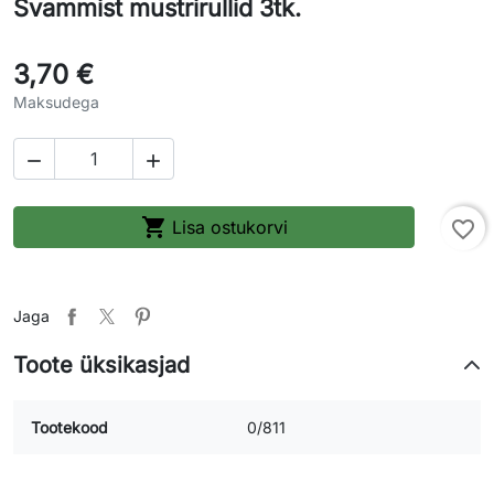
Svammist mustrirullid 3tk.
3,70 €
Maksudega



Lisa ostukorvi
favorite_border
Jaga
Toote üksikasjad
Tootekood
0/811