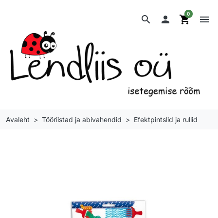
0
search

shopping_cart
menu
Avaleht
Tööriistad ja abivahendid
Efektpintslid ja rullid