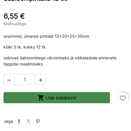
6,55 €
Maksudega
svammist, ümarad pintslid 13+20+25+35mm
kõiki 3 tk. kokku 12 tk.
sobivad šabloonidega värvimiseks ja väikelastele erinevate
täppide maalimiseks



Lisa ostukorvi
favorite_border
Jaga