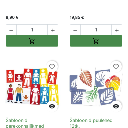
8,90 €
19,85 €




Lisa ostukorvi
Lisa ostukorv


favorite_border
favorite_border


Šabloonid
Šabloonid puulehed
perekonnaliikmed
12tk.