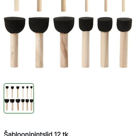
Šabloonipintslid 12 tk.