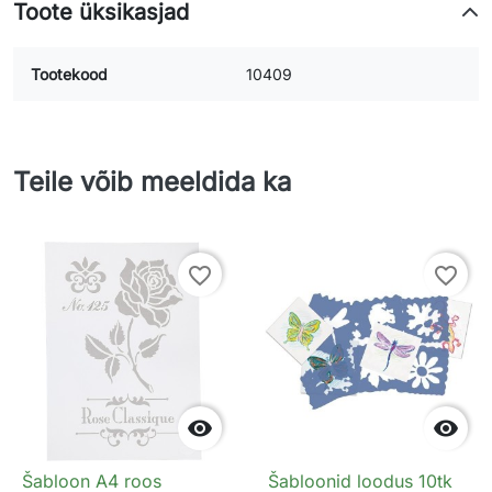
Toote üksikasjad
Tootekood
10409
Teile võib meeldida ka
favorite_border
favorite_border


Šabloon A4 roos
Šabloonid loodus 10tk