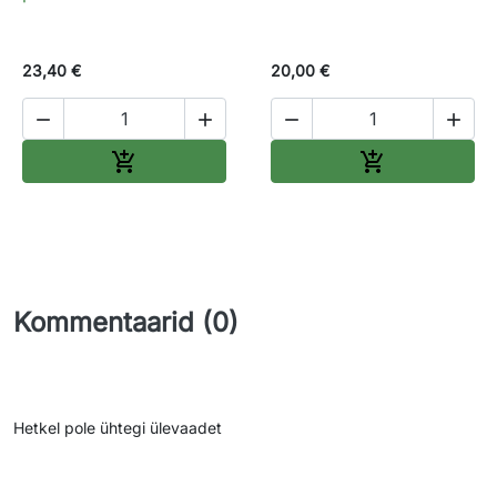
23,40 €
20,00 €




Lisa ostukorvi
Lisa ostukorv


Kommentaarid (0)
Hetkel pole ühtegi ülevaadet