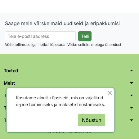
Saage meie värskeimaid uudiseid ja eripakkumisi
Võite tellimuse igal hetkel lõpetada. Võtke selleks meiega ühendust.
arrow_drop_down
Tooted
arrow_drop_down
Meist
arrow_drop_down
Teie konto
Kasutame ainult küpsiseid, mis on vajalikud
e-poe toimimiseks ja maksete teostamiseks.
arrow_drop_down
Tallinn kontor-ladu
arrow_drop_down
Nõustun
Tartu kontor-ladu
© 2026 - Lendliis OÜ