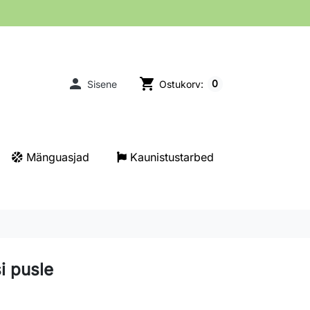

shopping_cart
0
Sisene
Ostukorv:
Mänguasjad
Kaunistustarbed
i pusle