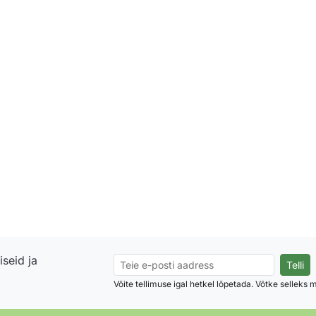
seid ja
Võite tellimuse igal hetkel lõpetada. Võtke selleks