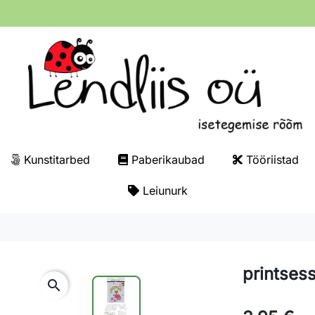
Kunstitarbed
Paberikaubad
Tööriistad
Leiunurk
printsess
search