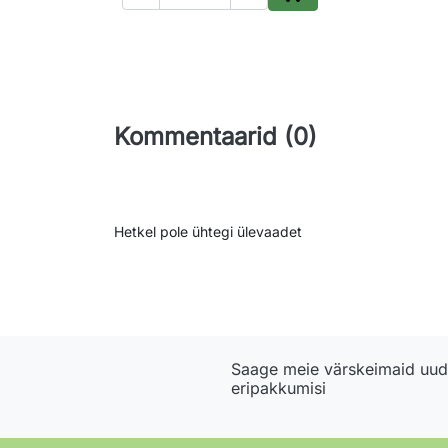
Lisa ostukorvi
Kommentaarid (0)
Hetkel pole ühtegi ülevaadet
Saage meie värskeimaid uudi
eripakkumisi