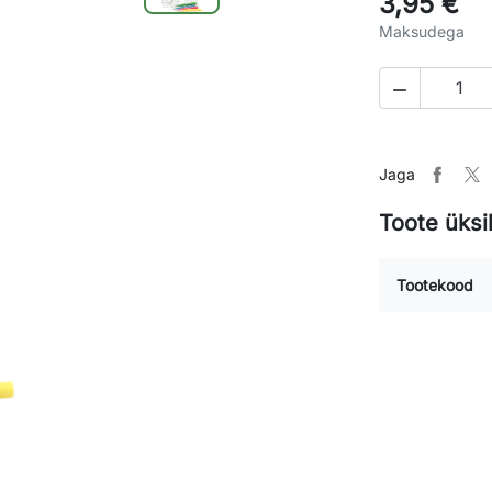
3,95 €
Maksudega

Jaga
Toote üksi
Tootekood