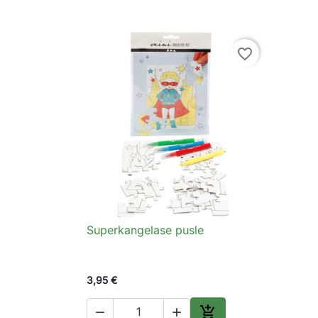
favorite_border
Superkangelase pusle

Kiirvaade
3,95 €


