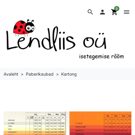
0
search

shopping_cart
menu
Avaleht
Paberikaubad
Kartong