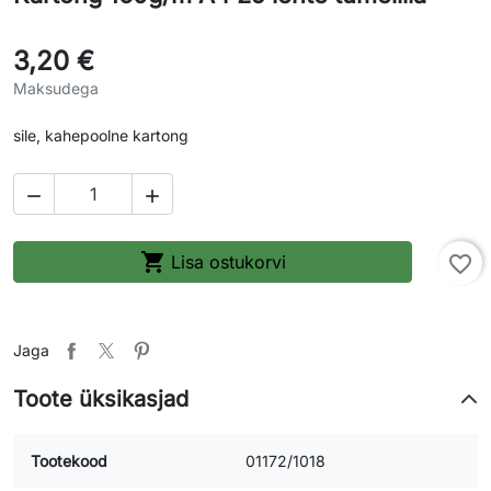
3,20 €
Maksudega
sile, kahepoolne kartong



Lisa ostukorvi
favorite_border
Jaga
Toote üksikasjad
Tootekood
01172/1018