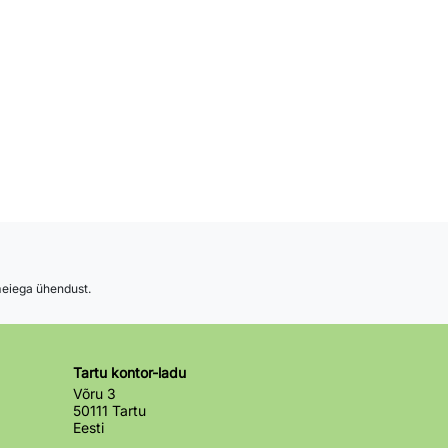
 meiega ühendust.
Tartu kontor-ladu
Võru 3
50111 Tartu
Eesti