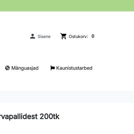

shopping_cart
0
Sisene
Ostukorv:
Mänguasjad
Kaunistustarbed
rvapallidest 200tk