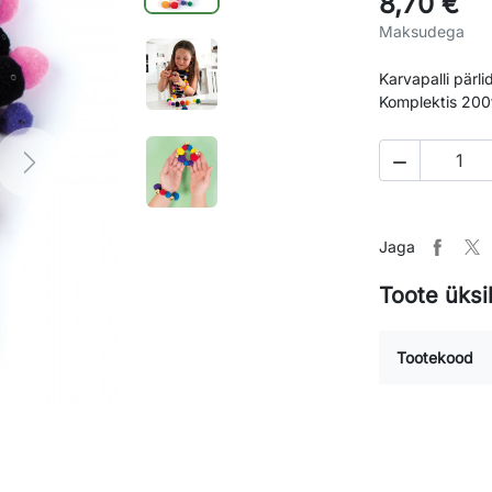
8,70 €
Maksudega
Karvapalli pärl
Komplektis 200

Next
Jaga
Toote üksi
Tootekood