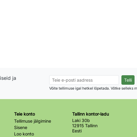
seid ja
Võite tellimuse igal hetkel lõpetada. Võtke selleks
Teie konto
Tallinn kontor-ladu
Laki 30b
Tellimuse jälgimine
12915 Tallinn
Sisene
Eesti
Loo konto