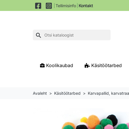
Tellimisinfo
Kontakt
search
Koolikaubad
Käsitöötarbed
Avaleht
Käsitöötarbed
Karvapallid, karvatra