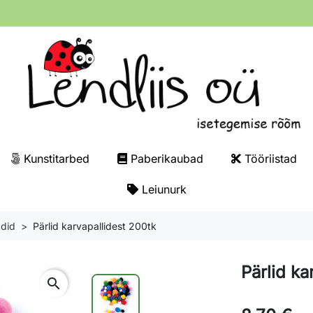
Kunstitarbed
Paberikaubad
Tööriistad
Leiunurk
adid
Pärlid karvapallidest 200tk
Pärlid ka
search