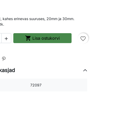
id, kahes erinevas suuruses, 20mm ja 30mm.
tk.

Lisa ostukorvi
favorite_border

kasjad
72097