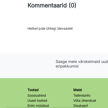
Kommentaarid (0)
Hetkel pole ühtegi ülevaadet
Saage meie värskeimaid uudi
eripakkumisi
Tooted
Meist
Soodushind
Tellimisinfo
Uued tooted
Võta ühendust
Enim müüdud
Sisukaart