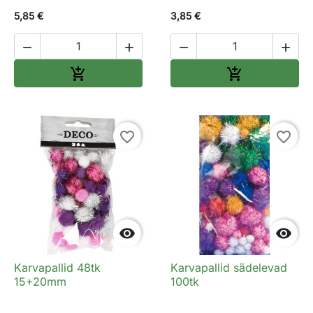
5,85 €
3,85 €




Lisa ostukorvi
Lisa ostukorv


favorite_border
favorite_border


Karvapallid 48tk
Karvapallid sädelevad
15+20mm
100tk