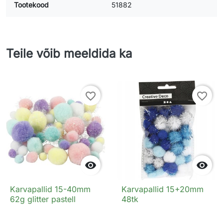
Tootekood
51882
Teile võib meeldida ka
favorite_border
favorite_border


Karvapallid 15-40mm
Karvapallid 15+20mm
62g glitter pastell
48tk