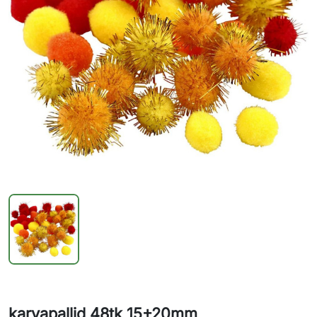
karvapallid 48tk 15+20mm