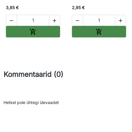
3,85 €
2,95 €




Lisa ostukorvi
Lisa ostukorv


Kommentaarid (0)
Hetkel pole ühtegi ülevaadet