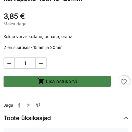
3,85 €
Maksudega
Kolme värvi- kollane, punane, oranž
2 eri suuruses- 15mm ja 20mm



Lisa ostukorvi
favorite_border
Jaga
Toote üksikasjad