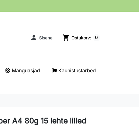

shopping_cart
0
Sisene
Ostukorv:
Mänguasjad
Kaunistustarbed
er A4 80g 15 lehte lilled