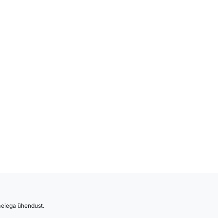
 ostukorvi
 meiega ühendust.