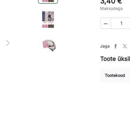
3,40 €
Maksudega

Next
Jaga
Toote üksi
Tootekood