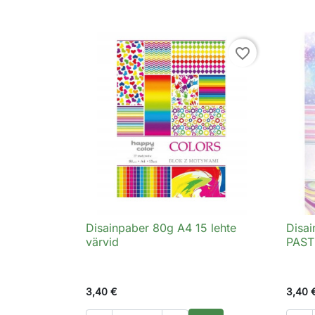
favorite_border
Disainpaber 80g A4 15 lehte
Disai

Kiirvaade
värvid
PAST
3,40 €
3,40 