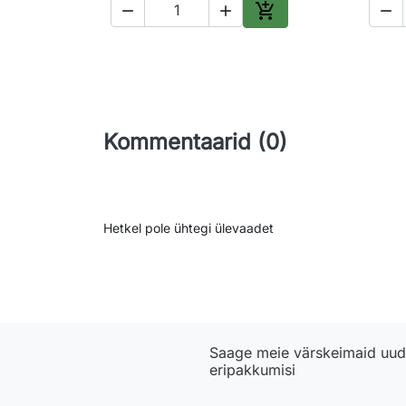




Lisa ostukorvi
Kommentaarid (0)
Hetkel pole ühtegi ülevaadet
Saage meie värskeimaid uudi
eripakkumisi