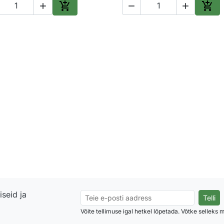





Lisa ostukorvi
Lisa
seid ja
Võite tellimuse igal hetkel lõpetada. Võtke selleks