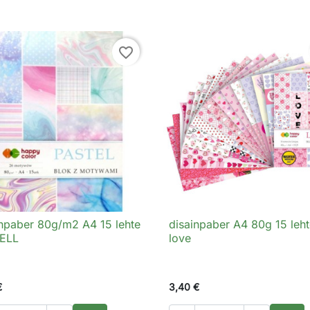
favorite_border
npaber 80g/m2 A4 15 lehte
disainpaber A4 80g 15 leh

Kiirvaade

Kiirvaade
ELL
love
€
3,40 €