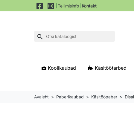
Tellimisinfo
Kontakt
search
Koolikaubad
Käsitöötarbed
Avaleht
Paberikaubad
Käsitööpaber
Disa