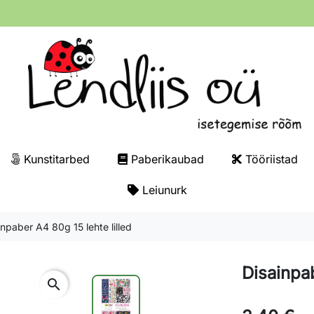
Kunstitarbed
Paberikaubad
Tööriistad
Leiunurk
inpaber A4 80g 15 lehte lilled
Disainpab
search