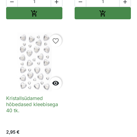




Lisa ostukorvi
Lisa ostukorv


favorite_border

Kristallsüdamed
hõbedased kleebisega
40 tk.
2,95 €