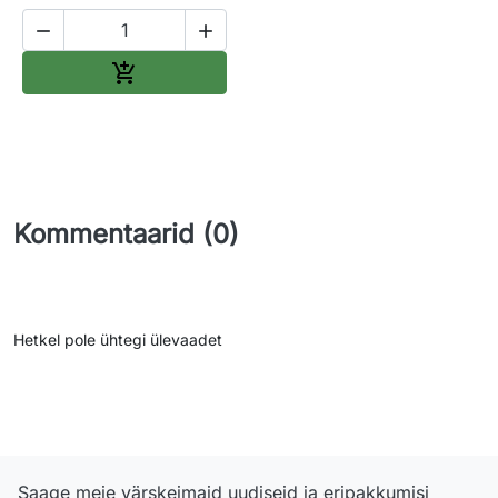


Lisa ostukorvi

Kommentaarid (0)
Hetkel pole ühtegi ülevaadet
Saage meie värskeimaid uudiseid ja eripakkumisi