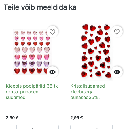
Teile võib meeldida ka
favorite_border
favorite_border


Kleebis poolpärlid 38 tk
Kristallsüdamed
roosa-punased
kleebisega
südamed
punased35tk.
2,30 €
2,95 €