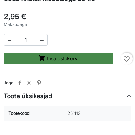
2,95 €
Maksudega



Lisa ostukorvi
favorite_border
Jaga
Toote üksikasjad
Tootekood
251113