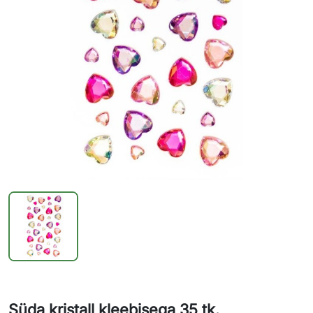
Süda kristall kleebisega 35 tk.