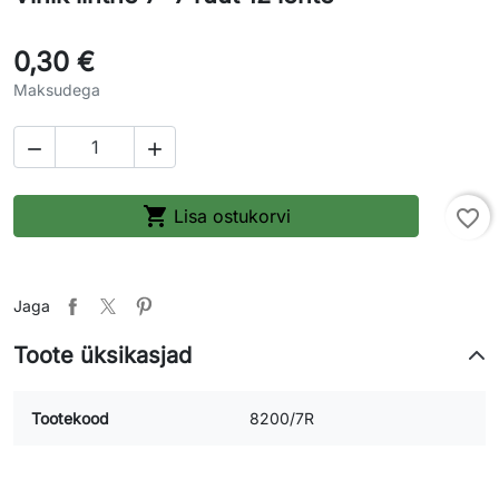
0,30 €
Maksudega



Lisa ostukorvi
favorite_border
Jaga
Toote üksikasjad
Tootekood
8200/7R