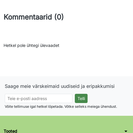
Kommentaarid (0)
Hetkel pole ühtegi ülevaadet
Saage meie värskeimaid uudiseid ja eripakkumisi
Võite tellimuse igal hetkel lõpetada. Võtke selleks meiega ühendust.
arrow_drop_down
Tooted