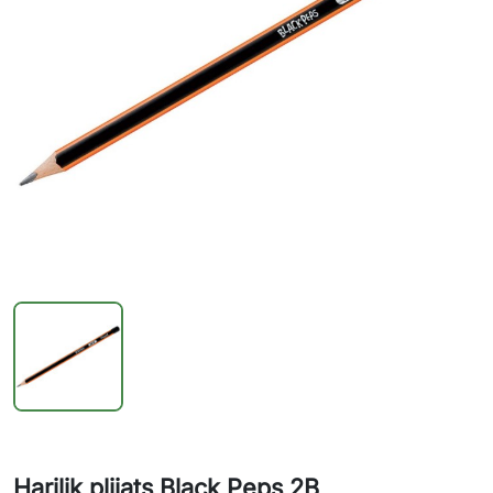
Harilik pliiats Black Peps 2B