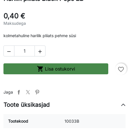
0,40 €
Maksudega
kolmetahuline harilik pliiats pehme süsi



Lisa ostukorvi
favorite_border
Jaga
Toote üksikasjad
Tootekood
10033B