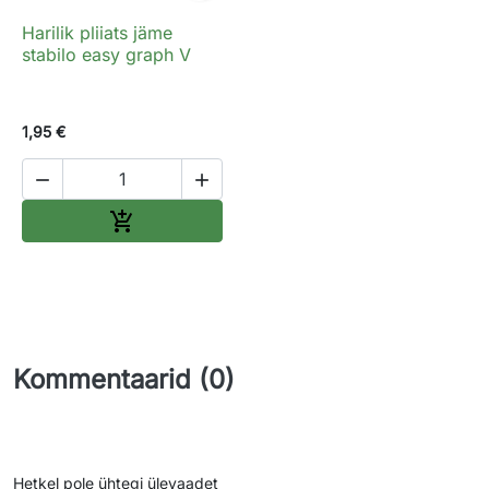
Harilik pliiats jäme
stabilo easy graph V
1,95 €


Lisa ostukorvi

Kommentaarid (0)
Hetkel pole ühtegi ülevaadet