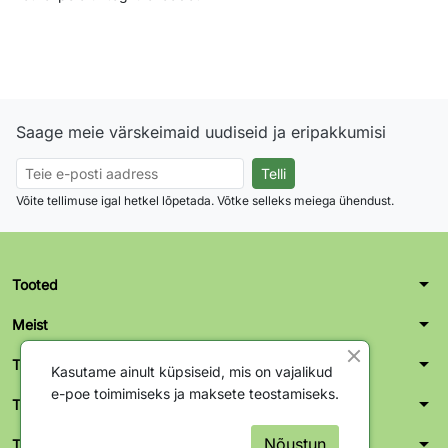
Saage meie värskeimaid uudiseid ja eripakkumisi
Võite tellimuse igal hetkel lõpetada. Võtke selleks meiega ühendust.
arrow_drop_down
Tooted
arrow_drop_down
Meist
arrow_drop_down
Teie konto
Kasutame ainult küpsiseid, mis on vajalikud
e-poe toimimiseks ja maksete teostamiseks.
arrow_drop_down
Tallinn kontor-ladu
arrow_drop_down
Nõustun
Tartu kontor-ladu