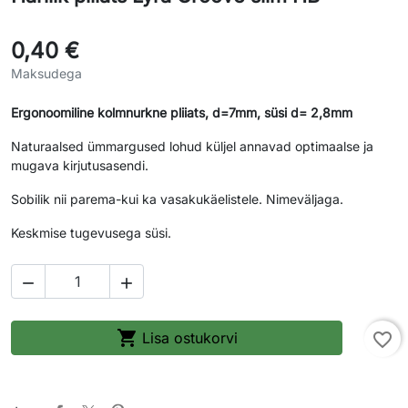
0,40 €
Maksudega
Ergonoomiline kolmnurkne pliiats, d=7mm, süsi d= 2,8mm
Naturaalsed ümmargused lohud küljel annavad optimaalse ja
mugava kirjutusasendi.
Sobilik nii parema-kui ka vasakukäelistele. Nimeväljaga.
Keskmise tugevusega süsi.



Lisa ostukorvi
favorite_border