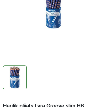
Harilik pliiats Lyra Groove slim HB