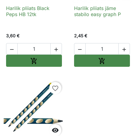
Harilik pliiats Black
Harilik pliiats jäme
Peps HB 12tk
stabilo easy graph P
3,60 €
2,45 €




Lisa ostukorvi
Lisa ostukorv


favorite_border
