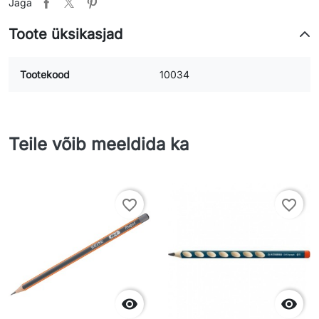
Jaga
Toote üksikasjad
Tootekood
10034
Teile võib meeldida ka
favorite_border
favorite_border

