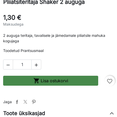
Pliiatsiteritaja Shaker 2 auguga
1,30 €
Maksudega
2 auguga teritaja, tavalisele ja jämedamale pliiatsile mahuka
kogujaga
Toodetud Prantsusmaal



Lisa ostukorvi
favorite_border
Jaga
Toote üksikasjad