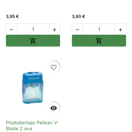
3,95 €
3,60 €




Lisa ostukorvi
Lisa ostukorv


favorite_border

Pliiatsiteritaja Pelikan V-
Blade 2 ava