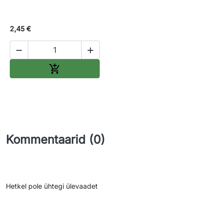
2,45 €


Lisa ostukorvi

Kommentaarid (0)
Hetkel pole ühtegi ülevaadet