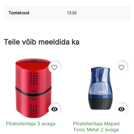
Tootekood
1336
Teile võib meeldida ka
favorite_border
favorite_border


Pliiatsiteritaja 3 avaga
Pliiatsiteritaja Maped
Tonic Metal 2 avaga