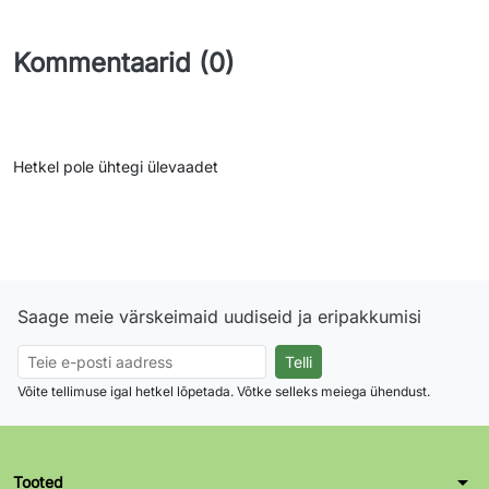
Kommentaarid (0)
Hetkel pole ühtegi ülevaadet
Saage meie värskeimaid uudiseid ja eripakkumisi
Võite tellimuse igal hetkel lõpetada. Võtke selleks meiega ühendust.
arrow_drop_down
Tooted