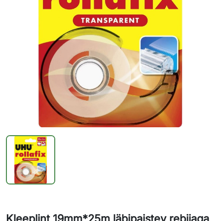
Kleeplint 19mm*25m läbipaistev rebijaga