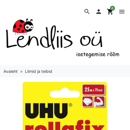
0
search

shopping_cart
menu
Avaleht
Liimid ja teibid