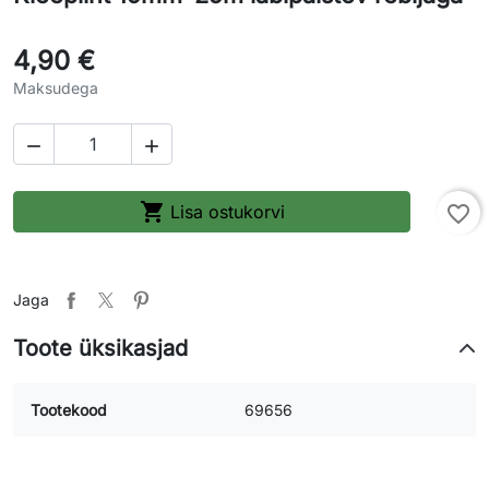
4,90 €
Maksudega



Lisa ostukorvi
favorite_border
Jaga
Toote üksikasjad
Tootekood
69656