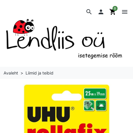
0
search

shopping_cart
menu
Avaleht
Liimid ja teibid