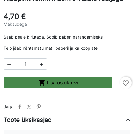
4,70 €
Maksudega
Saab peale kirjutada. Sobib paberi parandamiseks.
Teip jääb nähtamatu matil paberil ja ka koopiatel.



Lisa ostukorvi
favorite_border
Jaga
Toote üksikasjad