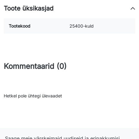
Toote üksikasjad
Tootekood
25400-kuld
Kommentaarid (0)
Hetkel pole ühtegi ülevaadet
Saage meie värskeimaid uudiseid ja eripakkumisi