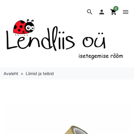
0
search

shopping_cart
menu
Avaleht
Liimid ja teibid