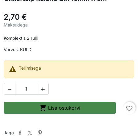
2,70 €
Maksudega
Komplektis 2 rulli
Värvus: KULD

Tellimisega



Lisa ostukorvi
favorite_border
Jaga