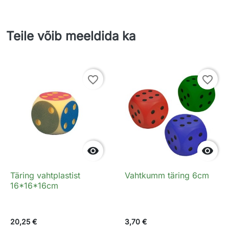
Teile võib meeldida ka
favorite_border
favorite_border


Täring vahtplastist
Vahtkumm täring 6cm
16*16*16cm
20,25 €
3,70 €