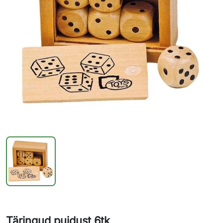
Täringud puidust 6tk