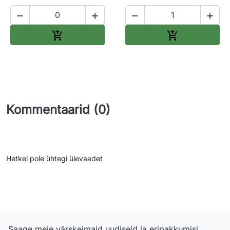




Lisa ostukorvi
Lisa ostukorv


Kommentaarid (0)
Hetkel pole ühtegi ülevaadet
Saage meie värskeimaid uudiseid ja eripakkumisi