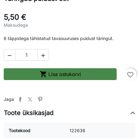
5,50 €
Maksudega
6 täppidega tähistatud tavasuuruses puidust täringut.



Lisa ostukorvi
favorite_border
Jaga
Toote üksikasjad
Tootekood
122636