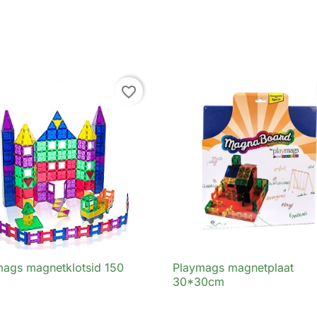
favorite_border
mags magnetklotsid 150
Playmags magnetplaat

Kiirvaade

Kiirvaade
30*30cm