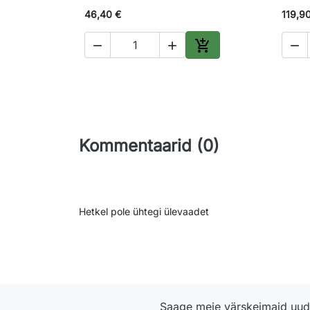
46,40 €
119,9




Lisa ostukorvi
Kommentaarid (0)
Hetkel pole ühtegi ülevaadet
Saage meie värskeimaid uudi