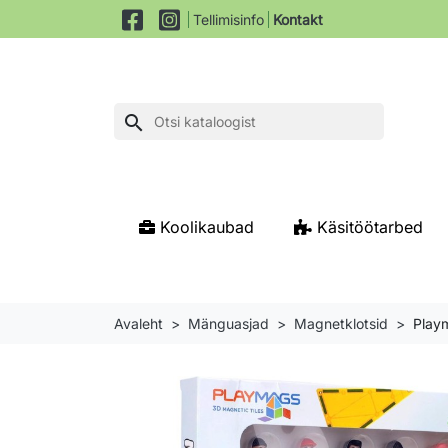
Tellimisinfo
Kontakt
search
Koolikaubad
Käsitöötarbed
Avaleht
Mänguasjad
Magnetklotsid
Play