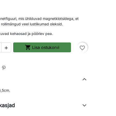
netfiguuri, mis ühilduvad magnetklotsidega, et
rollimängud veel lustlikumad oleksid.
iikuvad kehaosad ja pöörlev pea.

Lisa ostukorvi
favorite_border

4,5cm.
kasjad