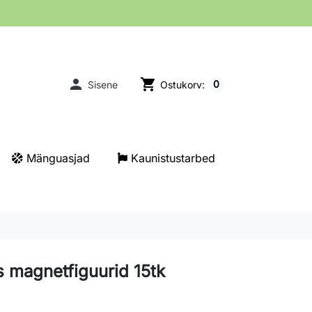

shopping_cart
0
Sisene
Ostukorv:
Mänguasjad
Kaunistustarbed
 magnetfiguurid 15tk