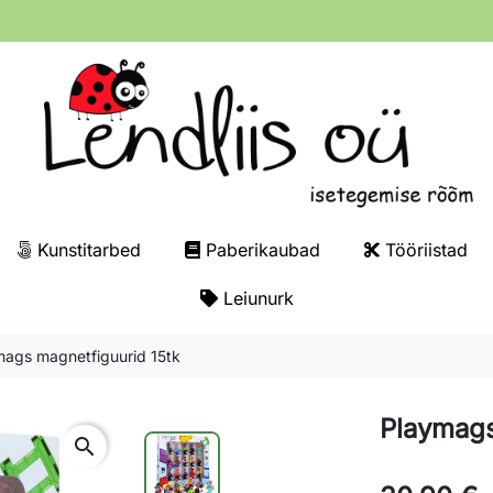
Kunstitarbed
Paberikaubad
Tööriistad
Leiunurk
mags magnetfiguurid 15tk
Playmags
search