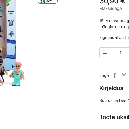
30,90 €
Maksudega
15 erinevat mag
mängimine ning 
Figuuridel on l

Jaga
Kirjeldus
Suurus umbes 
Toote üksi