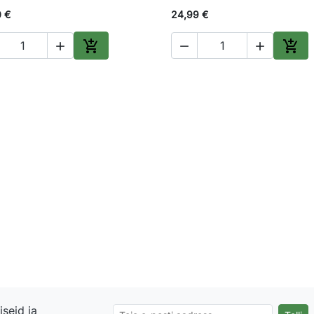
0 €
24,99 €





Lisa ostukorvi
Lisa
seid ja