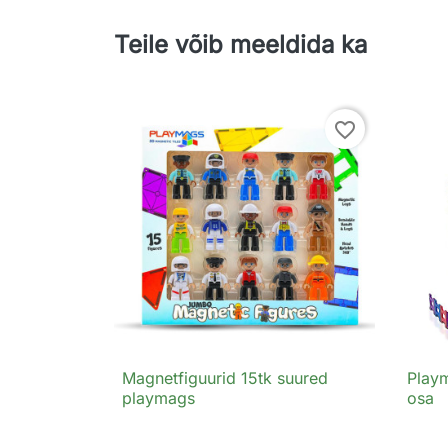
Teile võib meeldida ka
favorite_border
Magnetfiguurid 15tk suured
Play

Kiirvaade
playmags
osa