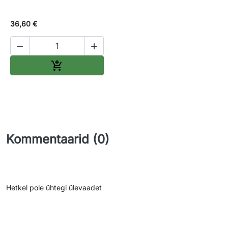
36,60 €


Lisa ostukorvi

Kommentaarid (0)
Hetkel pole ühtegi ülevaadet