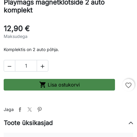
Playmags magnetklotside 2 auto
komplekt
12,90 €
Maksudega
Komplektis on 2 auto põhja.



Lisa ostukorvi
favorite_border
Jaga
Toote üksikasjad