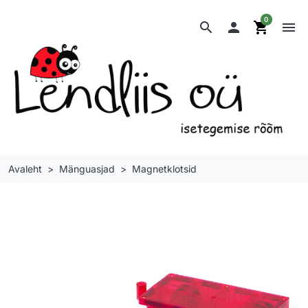
0
search

shopping_cart
menu
Avaleht
Mänguasjad
Magnetklotsid