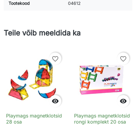
Tootekood
04612
Teile võib meeldida ka
favorite_border
favorite_border


Playmags magnetklotsid
Playmags magnetklotsid
28 osa
rongi komplekt 20 osa