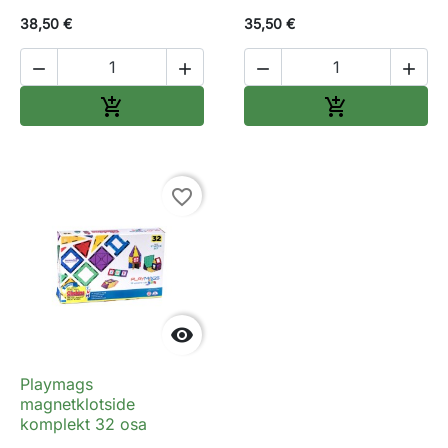
38,50 €
35,50 €




Lisa ostukorvi
Lisa ostukorv


favorite_border

Playmags
magnetklotside
komplekt 32 osa