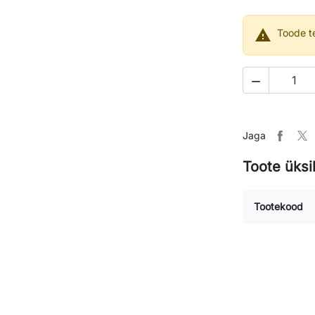

Toode te

Jaga
Toote üksi
Tootekood