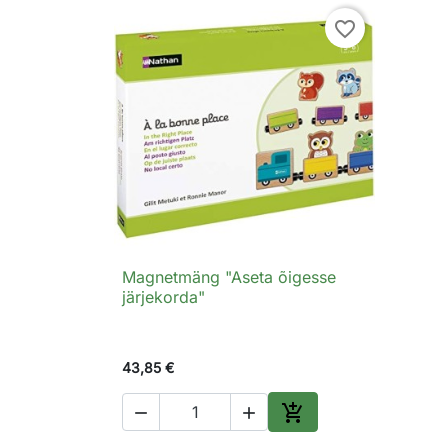
favorite_border
Magnetmäng "Aseta õigesse

Kiirvaade
järjekorda"
43,85 €



Lisa ostukorvi