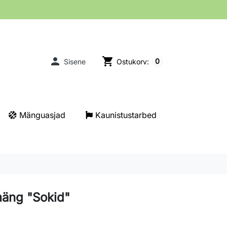

shopping_cart
0
Sisene
Ostukorv:
Mänguasjad
Kaunistustarbed
äng "Sokid"