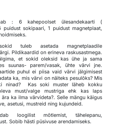
dab : 6 kahepoolset ülesandekaarti (
 puidust sokipaari, 1 puidust magnetplaat,
hoidmiseks.
sokid tuleb asetada magnetplaadile
järgi.
Pildikaardid on erineva raskusastmega.
lgima, et sokid oleksid kas ühe ja sama
es suunas- parem/vasak, ühte värvi jne.
rtide puhul ei piisa vaid värvi jälgimisest
adata ka, mis värvi on näiteks pesulõks? Mis
ki ninad?
Kas soki muster läheb kokku
 oleva must/valge mustriga ehk kas laps
 ära ka ilma värvideta?. Selle mängu käigus
ve, asetusi, mustreid ning kujundeid.
ab loogilist mõtlemist, tähelepanu,
st. Sobib hästi püsivuse arendamiseks.