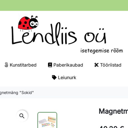
Kunstitarbed
Paberikaubad
Tööriistad
Leiunurk
netmäng "Sokid"
Magnetm
search