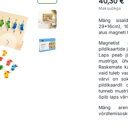
40,30 €
Maksudega
Mäng sisal
29*16cm), 16
alus magneti 
Magnetist 
Next
pildikaartide 
Laps peab jä
mustriga, üh
Raskemate kaa
vaid tuleb va
värvi on so
pildikaardil
tunneb mustri
õpib laps vär
Mäng arend
võrdlemisosku