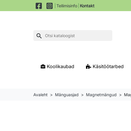
Tellimisinfo
Kontakt
search
Koolikaubad
Käsitöötarbed
Avaleht
Mänguasjad
Magnetmängud
Mag