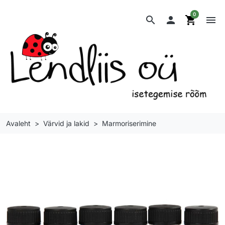
0
search

shopping_cart
menu
Avaleht
Värvid ja lakid
Marmoriserimine