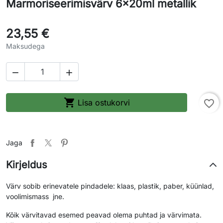
Marmoriseerimisvärv 6x20ml metallik
23,55 €
Maksudega



Lisa ostukorvi
favorite_border
Jaga
Kirjeldus
Värv sobib erinevatele pindadele: klaas, plastik, paber, küünlad,
voolimismass jne.
Kõik värvitavad esemed peavad olema puhtad ja värvimata.