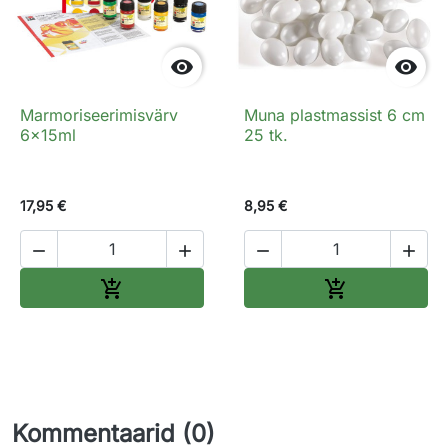


Marmoriseerimisvärv
Muna plastmassist 6 cm
6x15ml
25 tk.
17,95 €
8,95 €




Lisa ostukorvi
Lisa ostukorv


Kommentaarid (0)