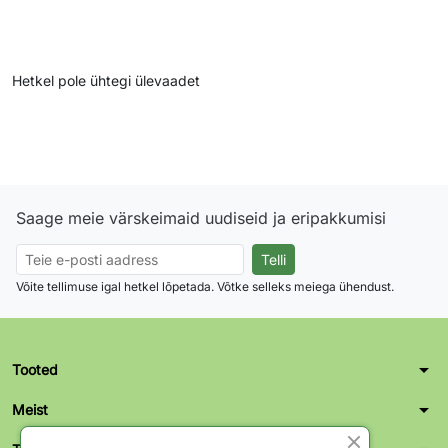
Hetkel pole ühtegi ülevaadet
Saage meie värskeimaid uudiseid ja eripakkumisi
Võite tellimuse igal hetkel lõpetada. Võtke selleks meiega ühendust.
arrow_drop_down
Tooted
arrow_drop_down
Meist