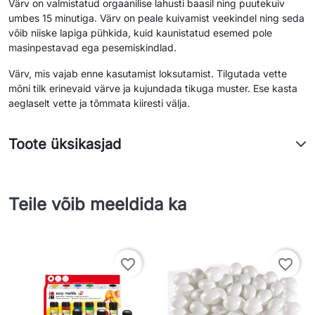
Värv on valmistatud orgaanilise lahusti baasil ning puutekuiv
umbes 15 minutiga. Värv on peale kuivamist veekindel ning seda
võib niiske lapiga pühkida, kuid kaunistatud esemed pole
masinpestavad ega pesemiskindlad.
Värv, mis vajab enne kasutamist loksutamist. Tilgutada vette
mõni tilk erinevaid värve ja kujundada tikuga muster. Ese kasta
aeglaselt vette ja tõmmata kiiresti välja.
Toote üksikasjad
Teile võib meeldida ka
favorite_border
favorite_border