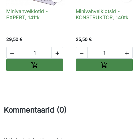
Minivahvelklotid -
Minivahvelklotsid -
EXPERT, 141tk
KONSTRUKTOR, 140tk
29,50 €
25,50 €




Lisa ostukorvi
Lisa ostukorv


Kommentaarid (0)