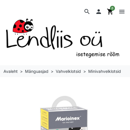
0
search

shopping_cart
menu
Avaleht
Mänguasjad
Vahvelklotsid
Minivahvelklotsid