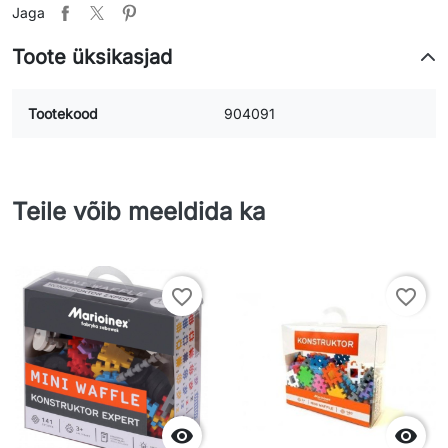
Jaga
Toote üksikasjad
Tootekood
904091
Teile võib meeldida ka
favorite_border
favorite_border

