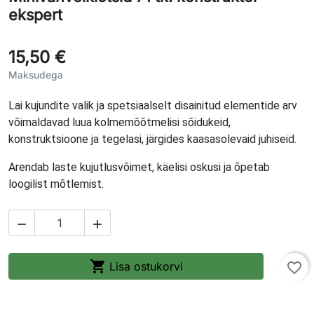
ekspert
15,50 €
Maksudega
Lai kujundite valik ja spetsiaalselt disainitud elementide arv
võimaldavad luua kolmemõõtmelisi sõidukeid,
konstruktsioone ja tegelasi, järgides kaasasolevaid juhiseid.
Arendab laste kujutlusvõimet, käelisi oskusi ja õpetab
loogilist mõtlemist.



Lisa ostukorvi
favorite_border