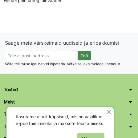
Hetkel pole ühtegi ülevaadet
Saage meie värskeimaid uudiseid ja eripakkumisi
Võite tellimuse igal hetkel lõpetada. Võtke selleks meiega ühendust.
arrow_drop_down
Tooted
arrow_drop_down
Meist
arrow_drop_down
Teie konto
Kasutame ainult küpsiseid, mis on vajalikud
e-poe toimimiseks ja maksete teostamiseks.
arrow_drop_down
Tallinn kontor-ladu