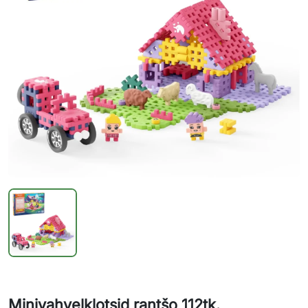
Minivahvelklotsid rantšo 112tk.