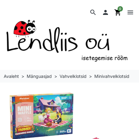
0
search

shopping_cart
menu
Avaleht
Mänguasjad
Vahvelklotsid
Minivahvelklotsid