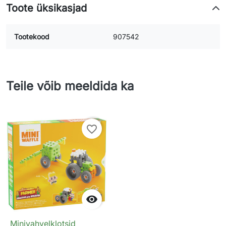
Toote üksikasjad
Tootekood
907542
Teile võib meeldida ka
favorite_border

Minivahvelklotsid