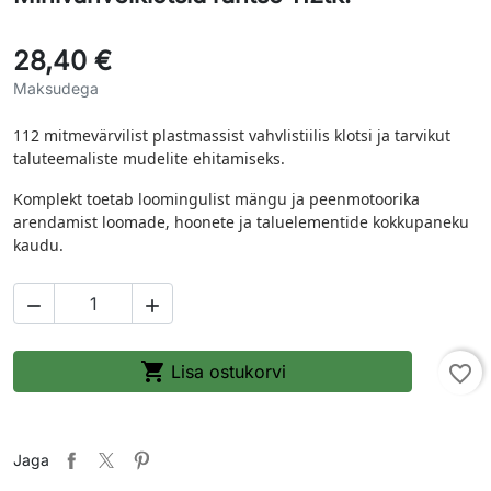
28,40 €
Maksudega
112 mitmevärvilist plastmassist vahvlistiilis klotsi ja tarvikut
taluteemaliste mudelite ehitamiseks.
Komplekt toetab loomingulist mängu ja peenmotoorika
arendamist loomade, hoonete ja taluelementide kokkupaneku
kaudu.



Lisa ostukorvi
favorite_border
Jaga