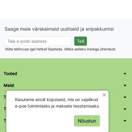
Saage meie värskeimaid uudiseid ja eripakkumisi
Võite tellimuse igal hetkel lõpetada. Võtke selleks meiega ühendust.
arrow_drop_down
Tooted
arrow_drop_down
Meist
arrow_drop_down
Teie konto
Kasutame ainult küpsiseid, mis on vajalikud
e-poe toimimiseks ja maksete teostamiseks.
arrow_drop_down
Tallinn kontor-ladu
arrow_drop_down
Nõustun
Tartu kontor-ladu
© 2026 - Lendliis OÜ