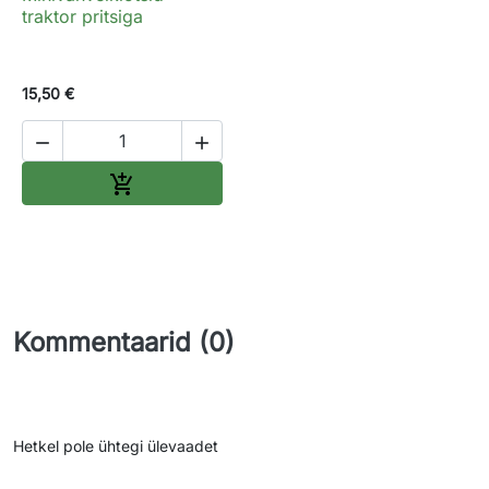
traktor pritsiga
15,50 €


Lisa ostukorvi

Kommentaarid (0)
Hetkel pole ühtegi ülevaadet