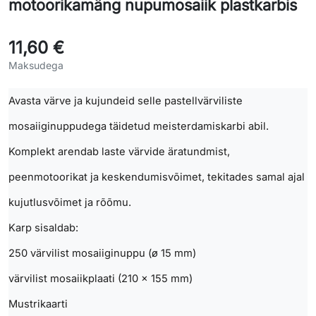
motoorikamäng nupumosaiik plastkarbis
11,60 €
Maksudega
Avasta värve ja kujundeid selle pastellvärviliste
mosaiiginuppudega täidetud meisterdamiskarbi abil.
Komplekt arendab laste värvide äratundmist,
peenmotoorikat ja keskendumisvõimet, tekitades samal ajal
kujutlusvõimet ja rõõmu.
Karp sisaldab:
250 värvilist mosaiiginuppu (ø 15 mm)
värvilist mosaiikplaati (210 × 155 mm)
Mustrikaarti