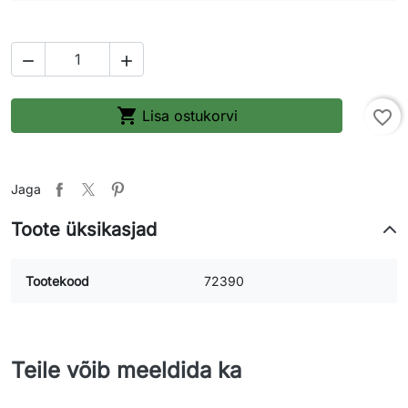



Lisa ostukorvi
favorite_border
Jaga
Toote üksikasjad
Tootekood
72390
Teile võib meeldida ka