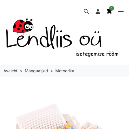
0
search

shopping_cart
menu
Avaleht
Mänguasjad
Motoorika