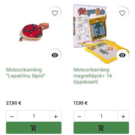
favorite_border
favorite_border


Motoorikamäng
Motoorikamäng
"Lepatriinu täpid"
magnettäpid+ 14
õppekaarti
27,90 €
17,95 €




Lisa ostukorvi
Lisa ostukorv

