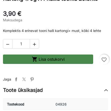
3,90 €
Maksudega
Komplektis 4 erinevat tooni halli kartongi+ must, kõiki 4 lehte



Lisa ostukorvi
favorite_border
Jaga
Toote üksikasjad
Tootekood
04926