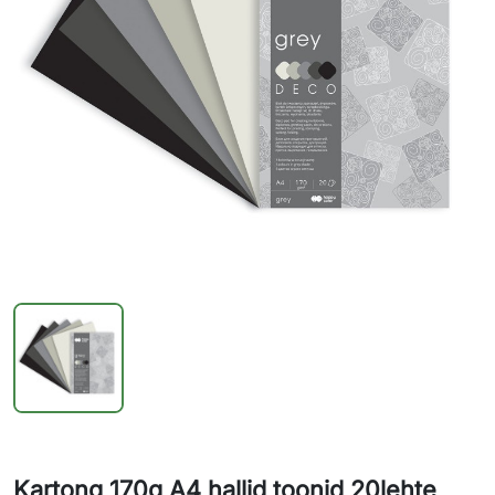
Kartong 170g A4 hallid toonid 20lehte