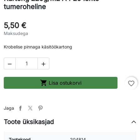
tumeroheline
5,50 €
Maksudega
Krobelise pinnaga käsitöökartong



Lisa ostukorvi
favorite_border
Jaga
Toote üksikasjad
Tootekood
204814