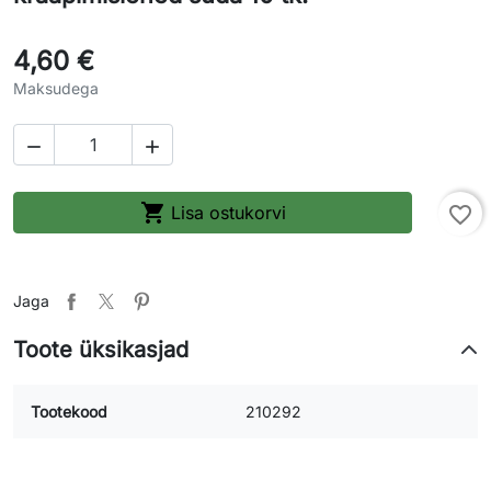
4,60 €
Maksudega



Lisa ostukorvi
favorite_border
Jaga
Toote üksikasjad
Tootekood
210292