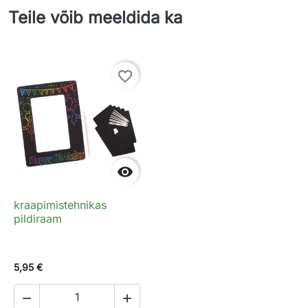
Teile võib meeldida ka
favorite_border

kraapimistehnikas
pildiraam
5,95 €

