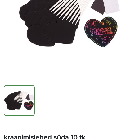
kraapimislehed süda 10 tk.