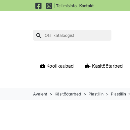
Tellimisinfo
Kontakt
search
Koolikaubad
Käsitöötarbed
Avaleht
Käsitöötarbed
Plastiliin
Plastiliin