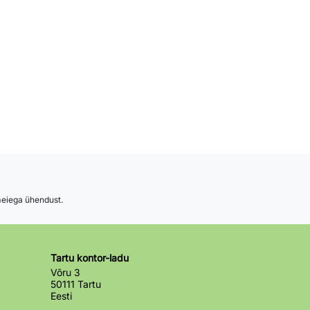
 meiega ühendust.
Tartu kontor-ladu
Võru 3
50111 Tartu
Eesti