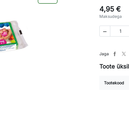
4,95 €
Maksudega

Jaga
Toote üksi
Tootekood