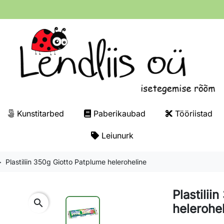
Kunstitarbed
Paberikaubad
Tööriistad
Leiunurk
Plastiliin 350g Giotto Patplume heleroheline
Plastilii
search
helerohe