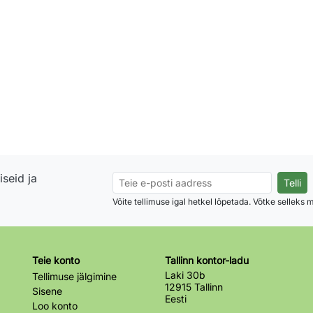
seid ja
Võite tellimuse igal hetkel lõpetada. Võtke selleks
Teie konto
Tallinn kontor-ladu
Laki 30b
Tellimuse jälgimine
12915 Tallinn
Sisene
Eesti
Loo konto