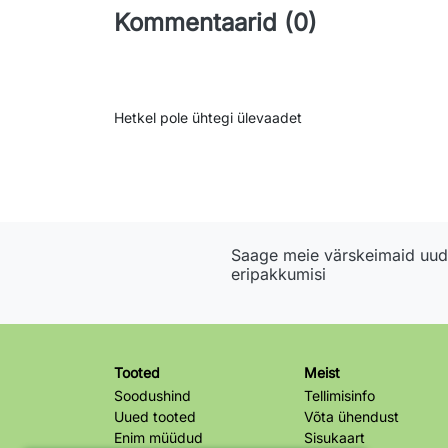
Kommentaarid (0)
Hetkel pole ühtegi ülevaadet
Saage meie värskeimaid uudi
eripakkumisi
Tooted
Meist
Soodushind
Tellimisinfo
Uued tooted
Võta ühendust
Enim müüdud
Sisukaart