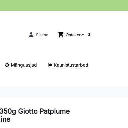

shopping_cart
0
Sisene
Ostukorv:
Mänguasjad
Kaunistustarbed
n 350g Giotto Patplume
line