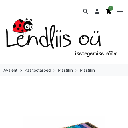
0
search

shopping_cart
menu
Avaleht
Käsitöötarbed
Plastiliin
Plastiliin