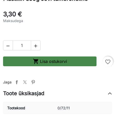
3,30 €
Maksudega



Lisa ostukorvi
favorite_border
Jaga
Toote üksikasjad
Tootekood
0/72/11