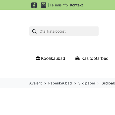
Tellimisinfo
Kontakt
search
Koolikaubad
Käsitöötarbed
Avaleht
Paberikaubad
Siidipaber
Siidip