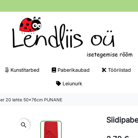
Kunstitarbed
Paberikaubad
Tööriistad
Leiunurk
aber 20 lehte 50*76cm PUNANE
Siidipab
search