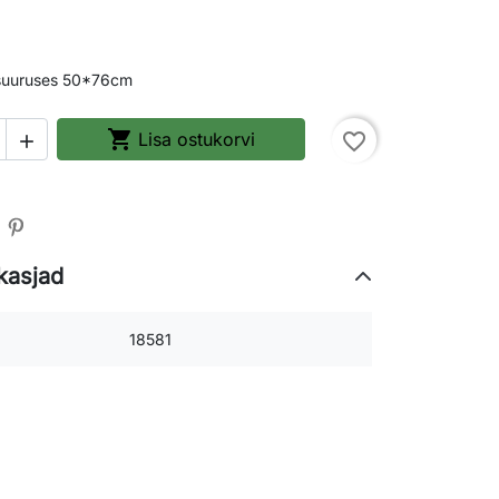
 suuruses 50*76cm

Lisa ostukorvi
favorite_border

kasjad
18581