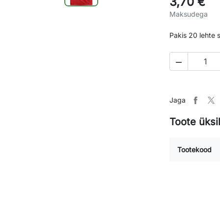
3,70 €
Maksudega
Pakis 20 lehte

Jaga
Toote üksi
Tootekood