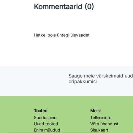
Kommentaarid (0)
Hetkel pole ühtegi ülevaadet
Saage meie värskeimaid uudi
eripakkumisi
Tooted
Meist
Soodushind
Tellimisinfo
Uued tooted
Võta ühendust
Enim müüdud
Sisukaart