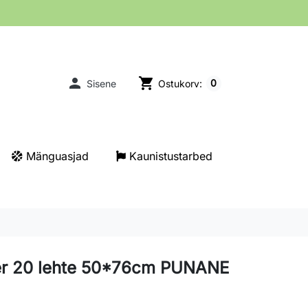

shopping_cart
0
Sisene
Ostukorv:
Mänguasjad
Kaunistustarbed
er 20 lehte 50*76cm PUNANE