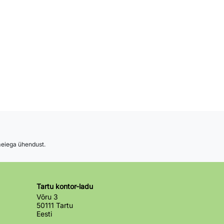
 meiega ühendust.
Tartu kontor-ladu
Võru 3
50111 Tartu
Eesti