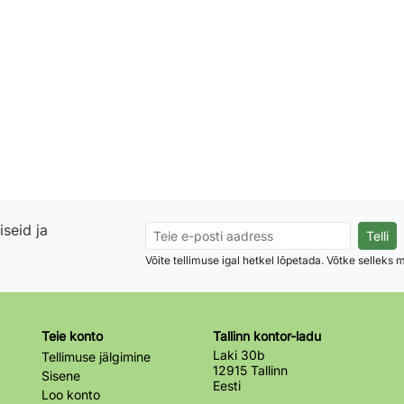
seid ja
Võite tellimuse igal hetkel lõpetada. Võtke selleks
Teie konto
Tallinn kontor-ladu
Laki 30b
Tellimuse jälgimine
12915 Tallinn
Sisene
Eesti
Loo konto