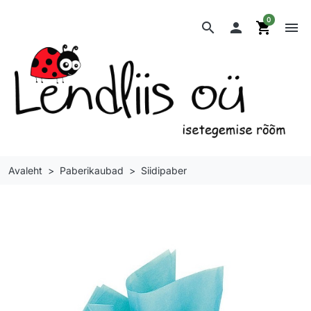
0
search

shopping_cart
menu
Avaleht
Paberikaubad
Siidipaber