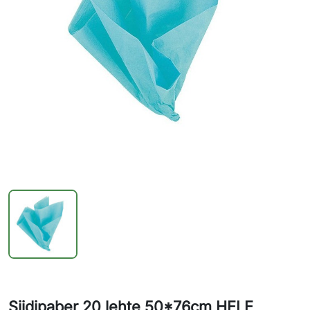
Siidipaber 20 lehte 50*76cm HELE