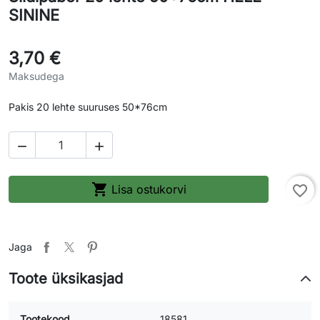
SININE
3,70 €
Maksudega
Pakis 20 lehte suuruses 50*76cm



Lisa ostukorvi
favorite_border
Jaga
Toote üksikasjad
Tootekood
18581