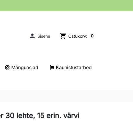

shopping_cart
0
Sisene
Ostukorv:
Mänguasjad
Kaunistustarbed
r 30 lehte, 15 erin. värvi