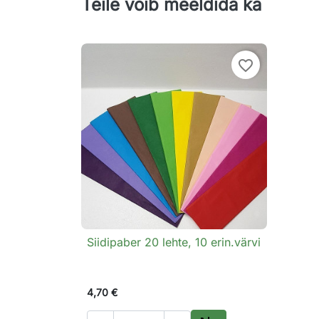
Teile võib meeldida ka
favorite_border
Siidipaber 20 lehte, 10 erin.värvi

Kiirvaade
4,70 €