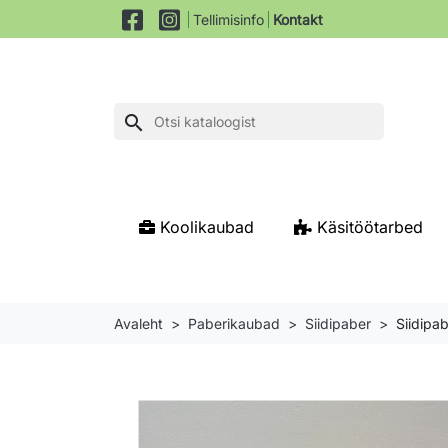
Tellimisinfo
Kontakt
search
Koolikaubad
Käsitöötarbed
Avaleht
Paberikaubad
Siidipaber
Siidipab