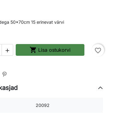
dega 50*70cm 15 erinevat värvi

Lisa ostukorvi
favorite_border

kasjad
20092