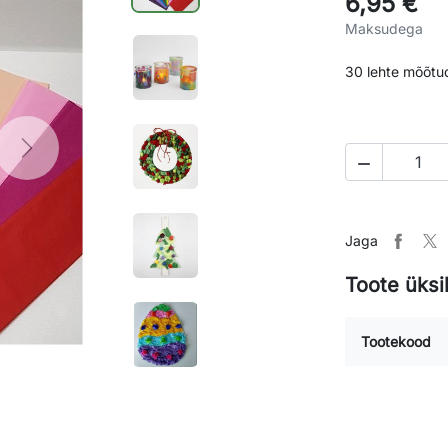
6,95 €
Maksudega
30 lehte mõõtu
Next

Jaga
Toote üksi
Tootekood