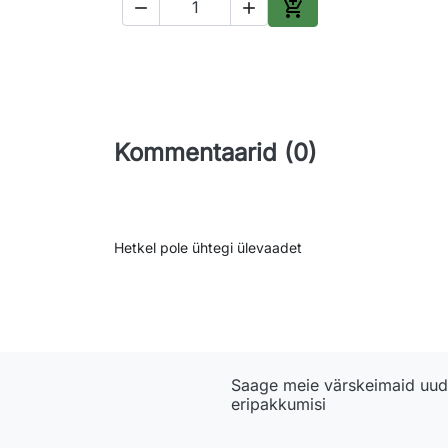



Lisa ostukorvi
Kommentaarid (0)
Hetkel pole ühtegi ülevaadet
Saage meie värskeimaid uudi
eripakkumisi