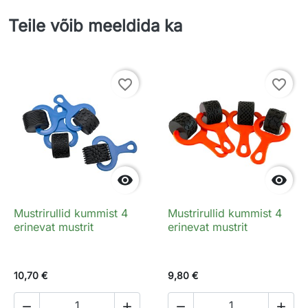
Teile võib meeldida ka
favorite_border
favorite_border


Mustrirullid kummist 4
Mustrirullid kummist 4
erinevat mustrit
erinevat mustrit
10,70 €
9,80 €



