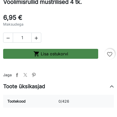
Voolimisrullid mustrilised 4 tk.
6,95 €
Maksudega



Lisa ostukorvi
favorite_border
Jaga
Toote üksikasjad
Tootekood
0/426