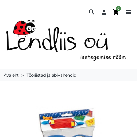
0
search

shopping_cart
menu
Avaleht
Tööriistad ja abivahendid