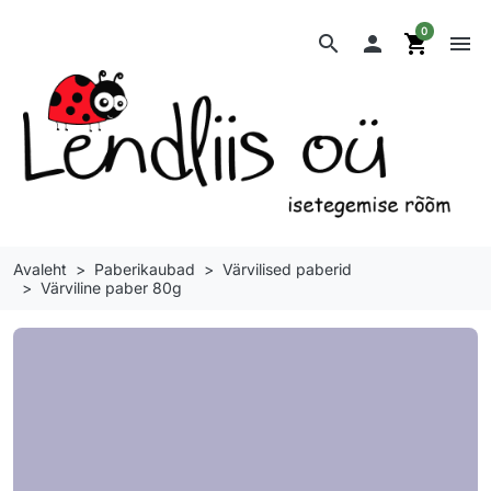
0
search

shopping_cart
menu
Avaleht
Paberikaubad
Värvilised paberid
Värviline paber 80g