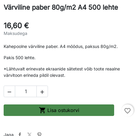
Värviline paber 80g/m2 A4 500 lehte
16,60 €
Maksudega
Kahepoolne värviline paber. A4 mõõdus, paksus 80g/m2.
Pakis 500 lehte.
*Lähtuvalt erinevate ekraanide sätetest võib toote reaalne
värvitoon erineda pildil olevast.



Lisa ostukorvi
favorite_border
Jaga