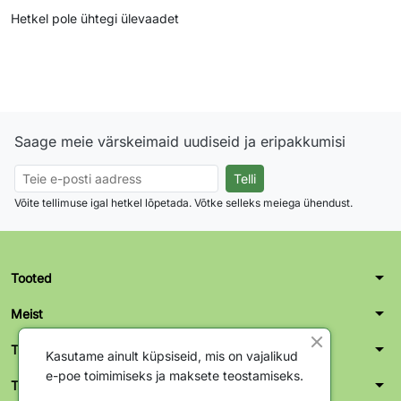
Hetkel pole ühtegi ülevaadet
Saage meie värskeimaid uudiseid ja eripakkumisi
Võite tellimuse igal hetkel lõpetada. Võtke selleks meiega ühendust.
arrow_drop_down
Tooted
arrow_drop_down
Meist
arrow_drop_down
Teie konto
Kasutame ainult küpsiseid, mis on vajalikud
e-poe toimimiseks ja maksete teostamiseks.
arrow_drop_down
Tallinn kontor-ladu