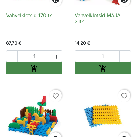


Vahvelklotsid 170 tk
Vahvelklotsid MAJA,
31tk.
67,70 €
14,20 €




Lisa ostukorvi
Lisa ostukorv


favorite_border
favorite_border