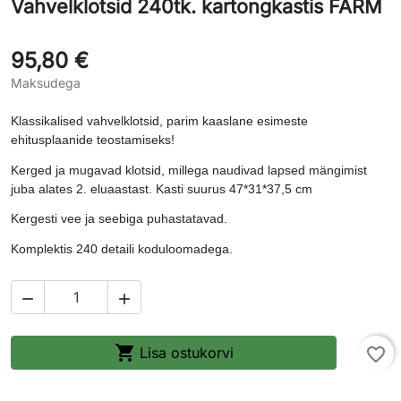
Vahvelklotsid 240tk. kartongkastis FARM
95,80 €
Maksudega
Klassikalised vahvelklotsid, parim kaaslane esimeste
ehitusplaanide teostamiseks!
Kerged ja mugavad klotsid, millega naudivad lapsed mängimist
juba alates 2. eluaastast. Kasti suurus 47*31*37,5 cm
Kergesti vee ja seebiga puhastatavad.
Komplektis 240 detaili koduloomadega.



Lisa ostukorvi
favorite_border