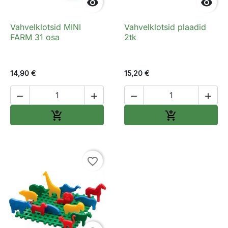


Vahvelklotsid MINI
Vahvelklotsid plaadid
FARM 31 osa
2tk
14,90 €
15,20 €




Lisa ostukorvi
Lisa ostukorv


favorite_border