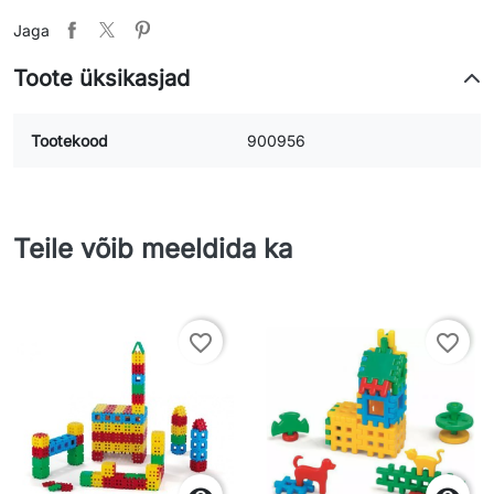
Jaga
Toote üksikasjad
Tootekood
900956
Teile võib meeldida ka
favorite_border
favorite_border