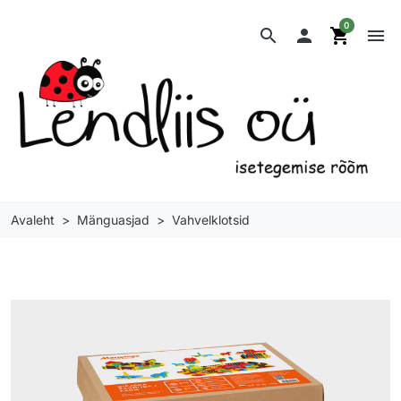
0
search

shopping_cart
menu
Avaleht
Mänguasjad
Vahvelklotsid