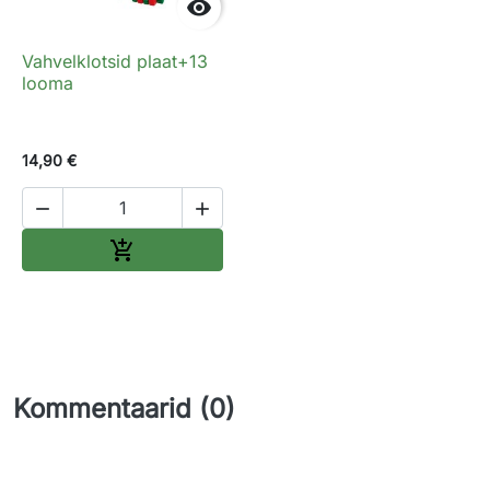

Vahvelklotsid plaat+13
looma
14,90 €


Lisa ostukorvi

Kommentaarid (0)