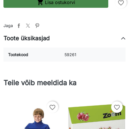

Lisa ostukorvi
favorite_border
Jaga
Toote üksikasjad
Tootekood
59261
Teile võib meeldida ka
favorite_border
favorite_border