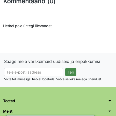
Kommentaarid (0)
Hetkel pole ühtegi ülevaadet
Saage meie värskeimaid uudiseid ja eripakkumisi
Võite tellimuse igal hetkel lõpetada. Võtke selleks meiega ühendust.
arrow_drop_down
Tooted
arrow_drop_down
Meist