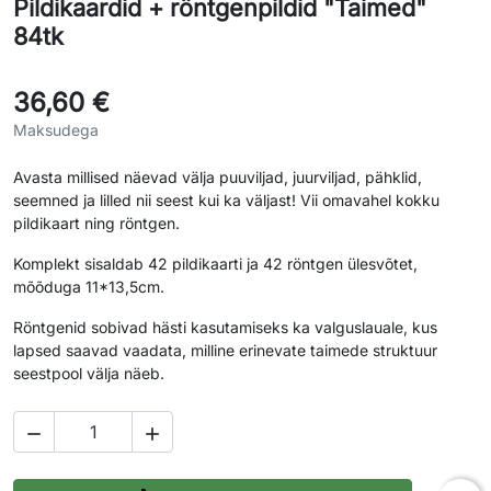
Pildikaardid + röntgenpildid "Taimed"
84tk
36,60 €
Maksudega
Avasta millised näevad välja puuviljad, juurviljad, pähklid,
seemned ja lilled nii seest kui ka väljast! Vii omavahel kokku
pildikaart ning röntgen.
Komplekt sisaldab 42 pildikaarti ja 42 röntgen ülesvõtet,
mõõduga 11*13,5cm.
Röntgenid sobivad hästi kasutamiseks ka valguslauale, kus
lapsed saavad vaadata, milline erinevate taimede struktuur
seestpool välja näeb.

