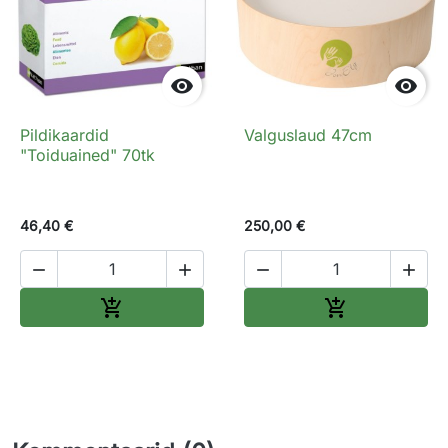


Pildikaardid
Valguslaud 47cm
"Toiduained" 70tk
46,40 €
250,00 €




Lisa ostukorvi
Lisa ostukorv

