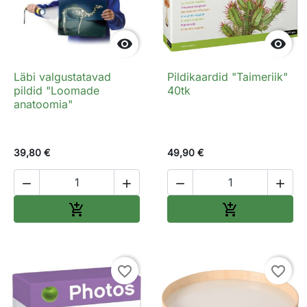


Läbi valgustatavad
Pildikaardid "Taimeriik"
pildid "Loomade
40tk
anatoomia"
39,80 €
49,90 €




Lisa ostukorvi
Lisa ostukorv


favorite_border
favorite_border