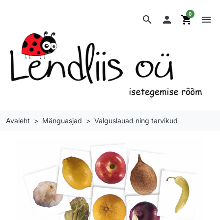
0
search

shopping_cart
menu
Avaleht
Mänguasjad
Valguslauad ning tarvikud