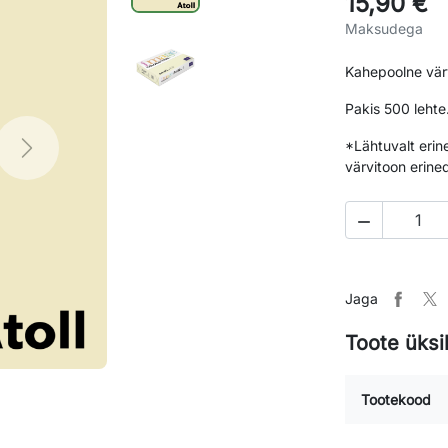
15,90 €
Maksudega
Kahepoolne vär
Pakis 500 lehte
*Lähtuvalt erin
Next
värvitoon erined

Jaga
Toote üksi
Tootekood