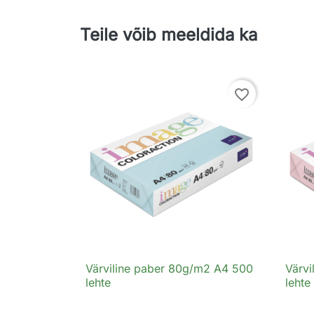
Teile võib meeldida ka
favorite_border
Värviline paber 80g/m2 A4 500
Värv

Kiirvaade
lehte
lehte