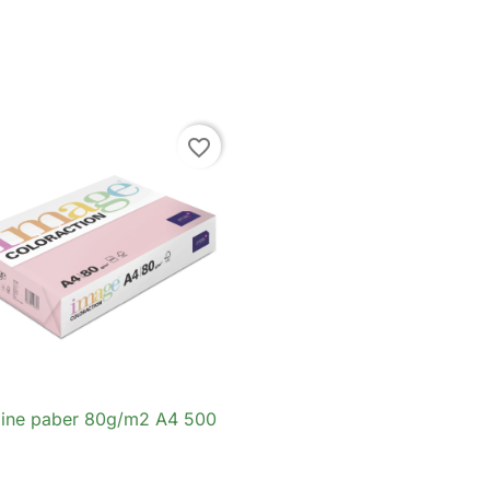
favorite_border
iline paber 80g/m2 A4 500

Kiirvaade