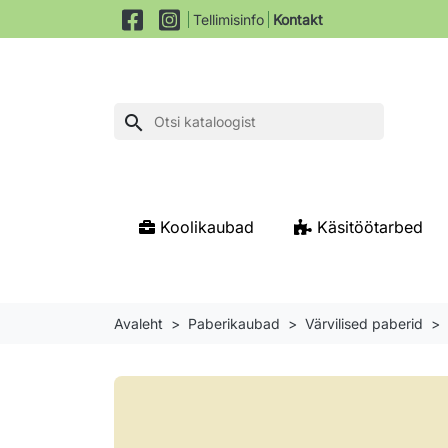
Tellimisinfo
Kontakt
search
Koolikaubad
Käsitöötarbed
Avaleht
Paberikaubad
Värvilised paberid