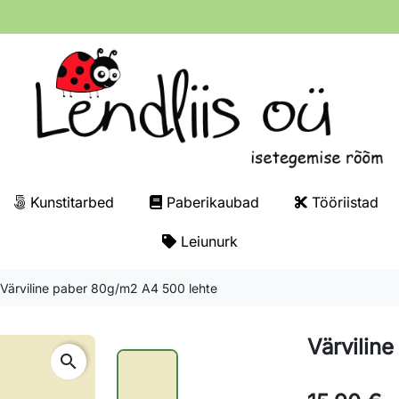
Kunstitarbed
Paberikaubad
Tööriistad
Leiunurk
Värviline paber 80g/m2 A4 500 lehte
Värvilin
search