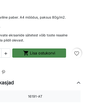
viline paber. A4 mõõdus, paksus 80g/m2.
.
evate ekraanide sätetest võib toote reaalne
a pildil olevast.

Lisa ostukorvi
favorite_border

kasjad
16191-AT