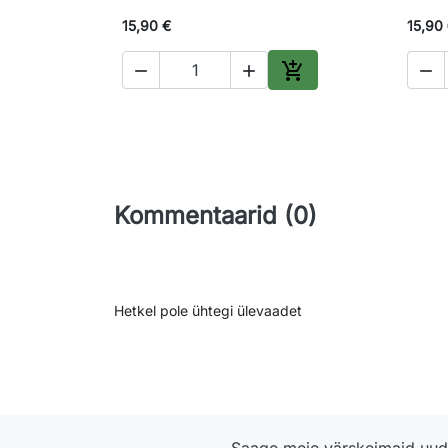
15,90 €
15,90




Lisa ostukorvi
Kommentaarid (0)
Hetkel pole ühtegi ülevaadet
Saage meie värskeimaid uudi