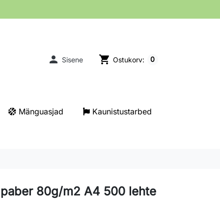

shopping_cart
0
Sisene
Ostukorv:
Mänguasjad
Kaunistustarbed
e paber 80g/m2 A4 500 lehte