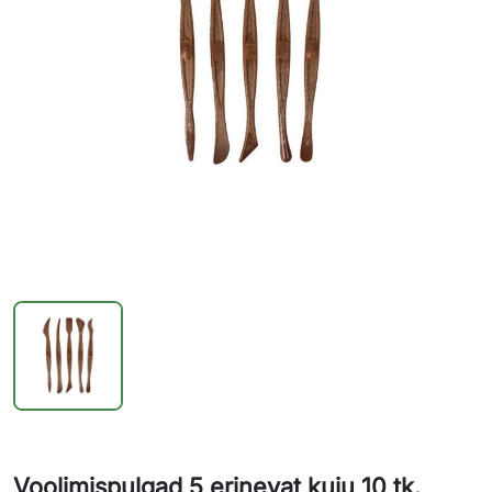
Voolimispulgad 5 erinevat kuju 10 tk.