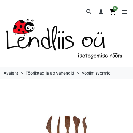
0
search

shopping_cart
menu
Avaleht
Tööriistad ja abivahendid
Voolimisvormid