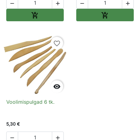




Lisa ostukorvi
Lisa ostukorv


favorite_border

Voolimispulgad 6 tk.
5,30 €

