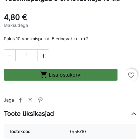
4,80 €
Maksudega
Pakis 10 voolimispulka, 5 erinevat kuju *2



Lisa ostukorvi
favorite_border
Jaga
Toote üksikasjad
Tootekood
0/5B/10