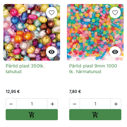
favorite_border
favorite_border


Pärlid plast 350tk.
Pärlid plast 9mm 1000
tahutud
tk. härmatunud
12,95 €
7,80 €




Lisa ostukorvi
Lisa ostukorv

