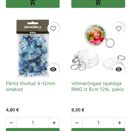
Lisa ostukorvi
Lisa ostukorv


favorite_border
favorite_border


Pärlid lihvitud 4-12mm
Võtmerõngad ripatsiga
sinakad
RING ¤ 6cm 12tk. pakis
4,90 €
9,30 €



