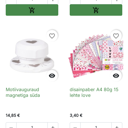
Lisa ostukorvi
Lisa ostukorv


favorite_border
favorite_border


Motiivauguraud
disainpaber A4 80g 15
magnetiga süda
lehte love
14,85 €
3,40 €