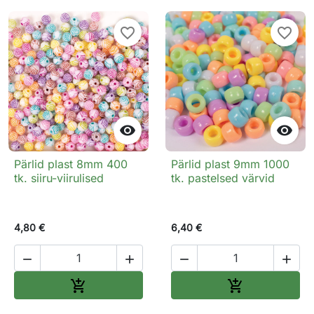
favorite_border
favorite_border


Pärlid plast 8mm 400
Pärlid plast 9mm 1000
tk. siiru-viirulised
tk. pastelsed värvid
4,80 €
6,40 €




Lisa ostukorvi
Lisa ostukorv

