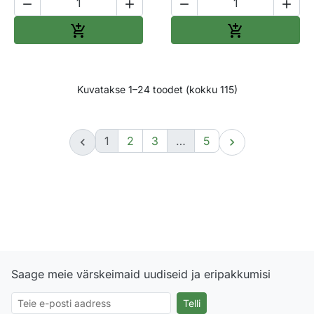




Lisa ostukorvi
Lisa ostukorv


Kuvatakse 1–24 toodet (kokku 115)
1
2
3
…
5


Saage meie värskeimaid uudiseid ja eripakkumisi