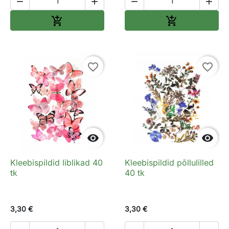




Lisa ostukorvi
Lisa ostukorv


favorite_border
favorite_border


Kleebispildid liblikad 40
Kleebispildid põllulilled
tk
40 tk
3,30 €
3,30 €