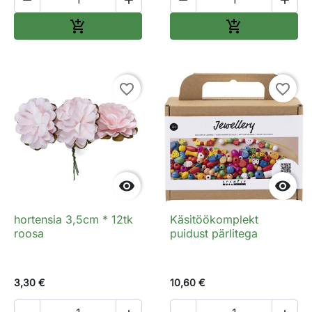




Lisa ostukorvi
Lisa ostukorv


favorite_border
favorite_border


hortensia 3,5cm * 12tk
Käsitöökomplekt
roosa
puidust pärlitega
3,30 €
10,60 €