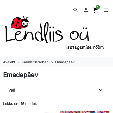
0
search

shopping_cart
menu
Avaleht
Kaunistustarbed
Emadepäev
Emadepäev
expand_more
Vali
Kokku on 115 toodet.