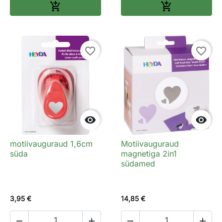
Lisa ostukorvi
Lisa ostukorv


favorite_border
favorite_border


motiivauguraud 1,6cm
Motiivauguraud
süda
magnetiga 2in1
südamed
3,95 €
14,85 €



