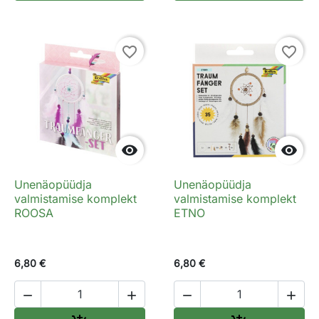
favorite_border
favorite_border


Unenäopüüdja
Unenäopüüdja
valmistamise komplekt
valmistamise komplekt
ROOSA
ETNO
6,80 €
6,80 €



