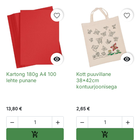
favorite_border
favorite_border


Kartong 180g A4 100
Kott puuvillane
lehte punane
38*42cm
kontuurjoonisega
13,80 €
2,65 €




Lisa ostukorvi
Lisa ostukorv

