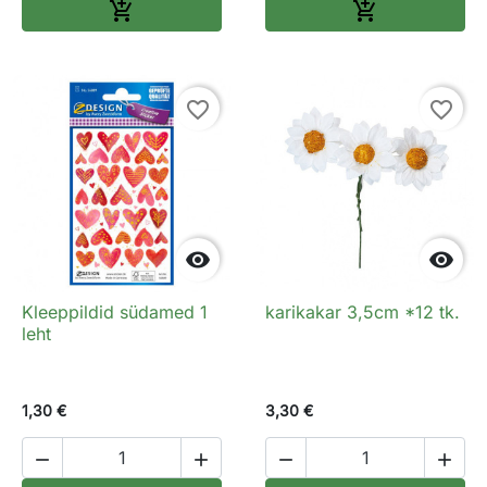
Lisa ostukorvi
Lisa ostukorv


favorite_border
favorite_border


Kleeppildid südamed 1
karikakar 3,5cm *12 tk.
leht
1,30 €
3,30 €



