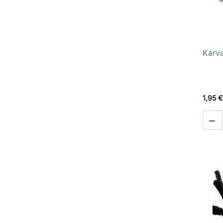
Karva
1,95 €
