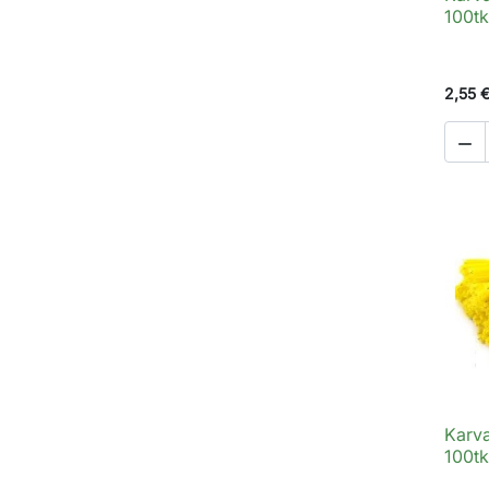
100tk
2,55 

Karva
100tk