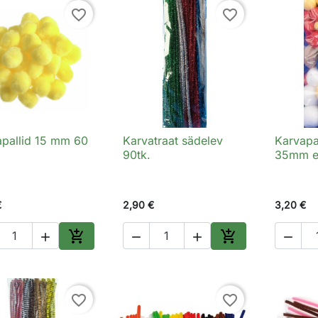
favorite_border
favorite_border
apallid 15 mm 60
Karvatraat sädelev
Karvapal

Kiirvaade

Kiirvaade

90tk.
35mm er
€
2,90 €
3,20 €






Lisa ostukorvi
Lisa ostukorvi
favorite_border
favorite_border