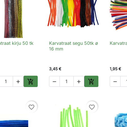
traat kirju 50 tk
Karvatraat segu 50tk ø
Karvatr

Kiirvaade

Kiirvaade

16 mm
3,45 €
1,95 €






Lisa ostukorvi
Lisa ostukorvi
favorite_border
favorite_border