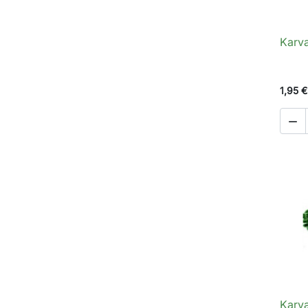
Karva
1,95 €

Karva