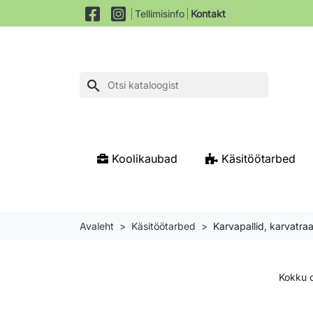
Tellimisinfo
Kontakt
search
Koolikaubad
Käsitöötarbed
Avaleht
Käsitöötarbed
Karvapallid, karvatra
Kokku o