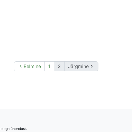

Eelmine
1
2
Järgmine

 meiega ühendust.