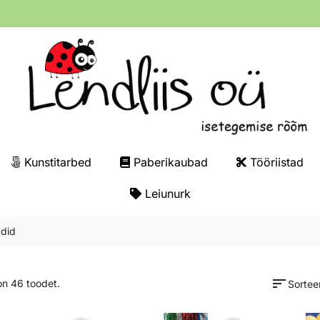
Kunstitarbed
Paberikaubad
Tööriistad
Leiunurk
adid
sort
n 46 toodet.
Sorteer