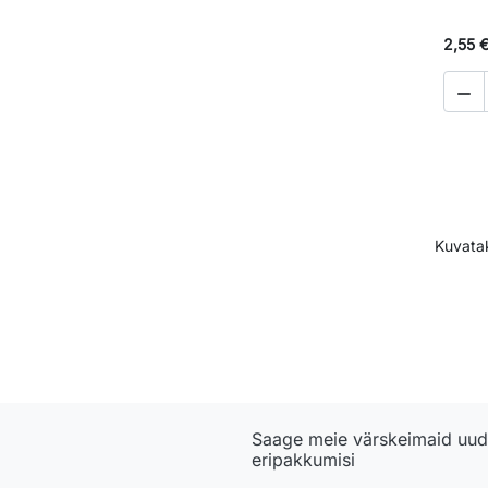
2,55 

Kuvata
Saage meie värskeimaid uudi
eripakkumisi