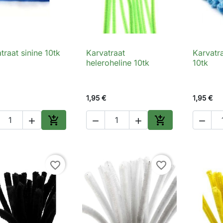
traat sinine 10tk
Karvatraat
Karvatra

Kiirvaade

Kiirvaade

heleroheline 10tk
10tk
1,95 €
1,95 €






Lisa ostukorvi
Lisa ostukorvi
favorite_border
favorite_border