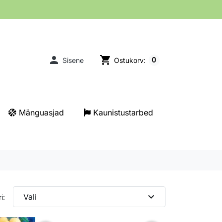

shopping_cart
0
Sisene
Ostukorv:
Mänguasjad
Kaunistustarbed
expand_more
Vali
i: