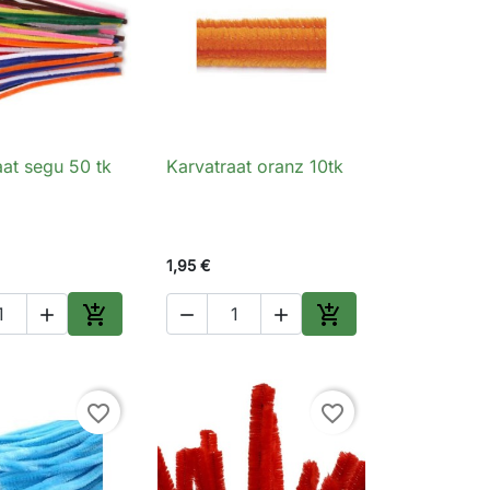
aat segu 50 tk
Karvatraat oranz 10tk
Kiirvaade

Kiirvaade
1,95 €





Lisa ostukorvi
Lisa ostukorvi
favorite_border
favorite_border