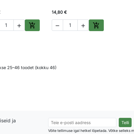
€
14,80 €





Lisa ostukorvi
Lisa ostukorvi
kse 25–46 toodet (kokku 46)
seid ja
Võite tellimuse igal hetkel lõpetada. Võtke selleks