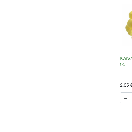
Karv
tk.
2,35 
