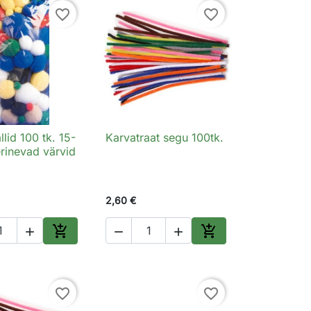
favorite_border
favorite_border
lid 100 tk. 15-
Karvatraat segu 100tk.
Kiirvaade

Kiirvaade
inevad värvid
2,60 €





Lisa ostukorvi
Lisa ostukorvi
favorite_border
favorite_border