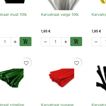
traat must 10tk
Karvatraat valge 10tk
Karvatra

Kiirvaade

Kiirvaade

1,95 €
1,95 €






Lisa ostukorvi
Lisa ostukorvi
favorite_border
favorite_border
traat roheline
Karvatraat punane
Karvatr